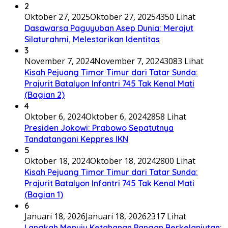
2
Oktober 27, 2025
Oktober 27, 2025
4350 Lihat
Dasawarsa Paguyuban Asep Dunia: Merajut
Silaturahmi, Melestarikan Identitas
3
November 7, 2024
November 7, 2024
3083 Lihat
Kisah Pejuang Timor Timur dari Tatar Sunda:
Prajurit Batalyon Infantri 745 Tak Kenal Mati
(Bagian 2)
4
Oktober 6, 2024
Oktober 6, 2024
2858 Lihat
Presiden Jokowi: Prabowo Sepatutnya
Tandatangani Keppres IKN
5
Oktober 18, 2024
Oktober 18, 2024
2800 Lihat
Kisah Pejuang Timor Timur dari Tatar Sunda:
Prajurit Batalyon Infantri 745 Tak Kenal Mati
(Bagian 1)
6
Januari 18, 2026
Januari 18, 2026
2317 Lihat
Langkah Menuju Ketahanan Pangan Berkelanjutan: