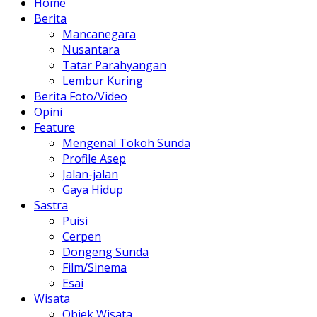
Home
Berita
Mancanegara
Nusantara
Tatar Parahyangan
Lembur Kuring
Berita Foto/Video
Opini
Feature
Mengenal Tokoh Sunda
Profile Asep
Jalan-jalan
Gaya Hidup
Sastra
Puisi
Cerpen
Dongeng Sunda
Film/Sinema
Esai
Wisata
Objek Wisata