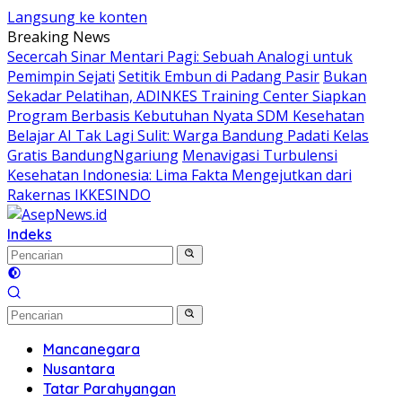
Langsung ke konten
Breaking News
Secercah Sinar Mentari Pagi: Sebuah Analogi untuk
Pemimpin Sejati
Setitik Embun di Padang Pasir
Bukan
Sekadar Pelatihan, ADINKES Training Center Siapkan
Program Berbasis Kebutuhan Nyata SDM Kesehatan
Belajar AI Tak Lagi Sulit: Warga Bandung Padati Kelas
Gratis BandungNgariung
Menavigasi Turbulensi
Kesehatan Indonesia: Lima Fakta Mengejutkan dari
Rakernas IKKESINDO
Indeks
Mancanegara
Nusantara
Tatar Parahyangan