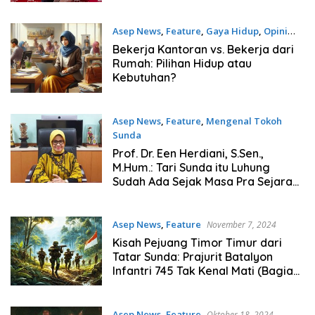
Asep News
,
Feature
,
Gaya Hidup
,
Opini
April 25, 2025
Bekerja Kantoran vs. Bekerja dari
Rumah: Pilihan Hidup atau
Kebutuhan?
Asep News
,
Feature
,
Mengenal Tokoh
Sunda
Maret 7, 2025
Prof. Dr. Een Herdiani, S.Sen.,
M.Hum.: Tari Sunda itu Luhung
Sudah Ada Sejak Masa Pra Sejarah
dan Zaman Pajajaran
Asep News
,
Feature
November 7, 2024
Kisah Pejuang Timor Timur dari
Tatar Sunda: Prajurit Batalyon
Infantri 745 Tak Kenal Mati (Bagian
2)
Asep News
,
Feature
Oktober 18, 2024