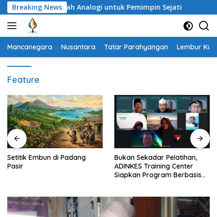
Langsung
ri Pagi: Sebuah Analogi untuk Pemimpin Sejati
Breaking News
Setitik 
ke
konten
Mancanegara
Nusantara
Tatar Parahyangan
Lembur Kuri
Feature
Setitik Embun di Padang
Bukan Sekadar Pelatihan,
Pasir
ADINKES Training Center
Siapkan Program Berbasis
Kebutuhan Nyata SDM
Kesehatan