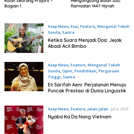
Kisah Seorang Prajurit –
Menyongsong Bulan Suci
Bagian 1
Ramadan 1447 Hijriah
Asep News
,
Esai
,
Feature
,
Mengenal Tokoh
Sunda
,
Sastra
September 26, 2025
Ketika Suara Menjadi Doa: Jejak
Abadi Acil Bimbo
Asep News
,
Feature
,
Mengenal Tokoh
Sunda
,
Opini
,
Pendidikan
,
Perguruan
Tinggi
,
Sastra
Agustus 1, 2025
Eli Sarifah Aeni: Perjalanan Menuju
Puncak Prestasi di Dunia Linguistik
Asep News
,
Feature
,
Jalan-jalan
Juli 6, 2025
Nyaba Ka Da Nang Vietnam