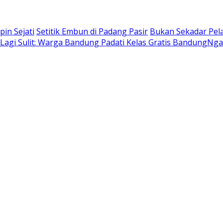
in Sejati
Setitik Embun di Padang Pasir
Bukan Sekadar Pel
k Lagi Sulit: Warga Bandung Padati Kelas Gratis BandungNg