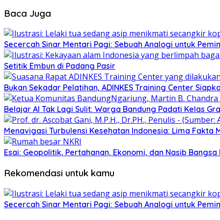
Baca Juga
Secercah Sinar Mentari Pagi: Sebuah Analogi untuk Pemim
Setitik Embun di Padang Pasir
Bukan Sekadar Pelatihan, ADINKES Training Center Siap
Belajar AI Tak Lagi Sulit: Warga Bandung Padati Kelas G
Menavigasi Turbulensi Kesehatan Indonesia: Lima Fakta
Esai: Geopolitik, Pertahanan, Ekonomi, dan Nasib Bangsa I
Rekomendasi untuk kamu
Secercah Sinar Mentari Pagi: Sebuah Analogi untuk Pemim