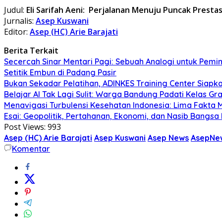
Judul:
Eli Sarifah Aeni: Perjalanan Menuju Puncak Prestasi
Jurnalis:
Asep Kuswani
Editor:
Asep (HC) Arie Barajati
Berita Terkait
Secercah Sinar Mentari Pagi: Sebuah Analogi untuk Pemim
Setitik Embun di Padang Pasir
Bukan Sekadar Pelatihan, ADINKES Training Center Siap
Belajar AI Tak Lagi Sulit: Warga Bandung Padati Kelas G
Menavigasi Turbulensi Kesehatan Indonesia: Lima Fakta
Esai: Geopolitik, Pertahanan, Ekonomi, dan Nasib Bangsa I
Post Views:
993
Asep (HC) Arie Barajati
Asep Kuswani
Asep News
AsepNew
Komentar