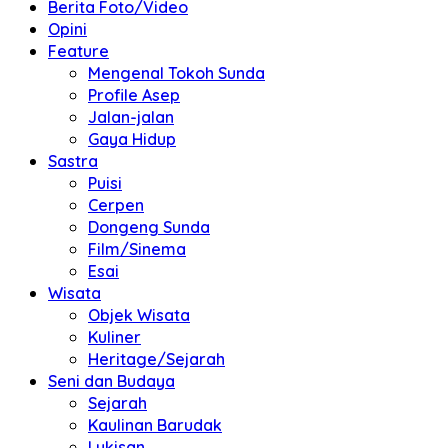
Berita Foto/Video
Opini
Feature
Mengenal Tokoh Sunda
Profile Asep
Jalan-jalan
Gaya Hidup
Sastra
Puisi
Cerpen
Dongeng Sunda
Film/Sinema
Esai
Wisata
Objek Wisata
Kuliner
Heritage/Sejarah
Seni dan Budaya
Sejarah
Kaulinan Barudak
Lukisan