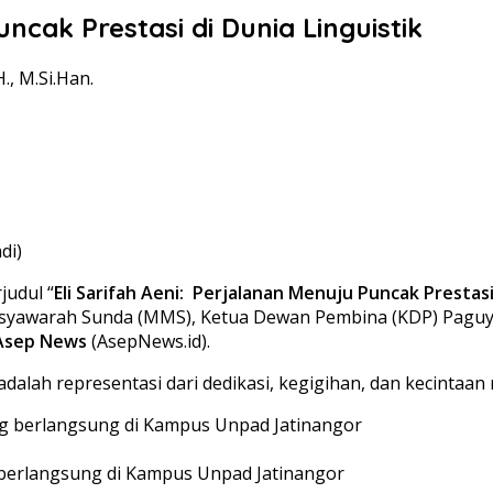
uncak Prestasi di Dunia Linguistik
., M.Si.Han.
di)
judul “
Eli Sarifah Aeni: Perjalanan Menuju Puncak Prestasi
is Musyawarah Sunda (MMS), Ketua Dewan Pembina (KDP) Pag
Asep News
(AsepNews.id).
a adalah representasi dari dedikasi, kegigihan, dan kecinta
g berlangsung di Kampus Unpad Jatinangor