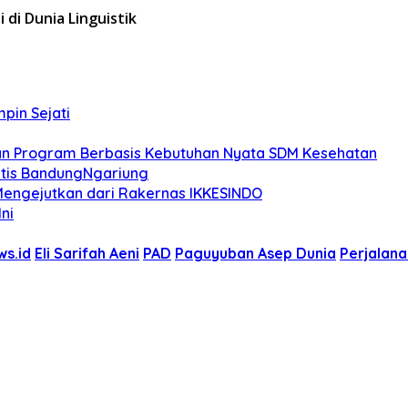
 di Dunia Linguistik
pin Sejati
kan Program Berbasis Kebutuhan Nyata SDM Kesehatan
ratis BandungNgariung
 Mengejutkan dari Rakernas IKKESINDO
ni
s.id
Eli Sarifah Aeni
PAD
Paguyuban Asep Dunia
Perjalana