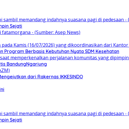
pin Sejati
kan Program Berbasis Kebutuhan Nyata SDM Kesehatan
ratis BandungNgariung
 Mengejutkan dari Rakernas IKKESINDO
ni
pin Sejati