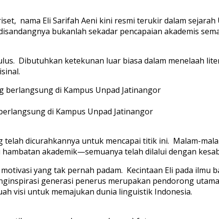
set, nama Eli Sarifah Aeni kini resmi terukir dalam sejarah
ng disandangnya bukanlah sekadar pencapaian akademis sema
mulus. Dibutuhkan ketekunan luar biasa dalam menelaah lit
sinal.
g berlangsung di Kampus Unpad Jatinangor
 telah dicurahkannya untuk mencapai titik ini. Malam-mala
i hambatan akademik—semuanya telah dilalui dengan kesaba
motivasi yang tak pernah padam. Kecintaan Eli pada ilmu ba
nginspirasi generasi penerus merupakan pendorong utama 
h visi untuk memajukan dunia linguistik Indonesia.