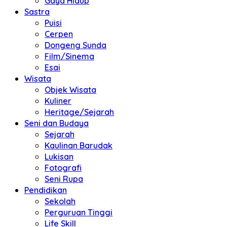
Gaya Hidup
Sastra
Puisi
Cerpen
Dongeng Sunda
Film/Sinema
Esai
Wisata
Objek Wisata
Kuliner
Heritage/Sejarah
Seni dan Budaya
Sejarah
Kaulinan Barudak
Lukisan
Fotografi
Seni Rupa
Pendidikan
Sekolah
Perguruan Tinggi
Life Skill