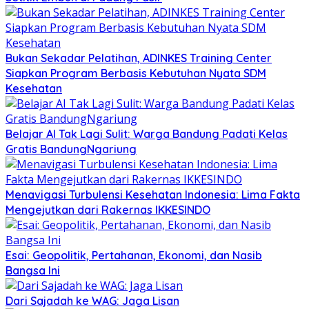
Bukan Sekadar Pelatihan, ADINKES Training Center
Siapkan Program Berbasis Kebutuhan Nyata SDM
Kesehatan
Belajar AI Tak Lagi Sulit: Warga Bandung Padati Kelas
Gratis BandungNgariung
Menavigasi Turbulensi Kesehatan Indonesia: Lima Fakta
Mengejutkan dari Rakernas IKKESINDO
Esai: Geopolitik, Pertahanan, Ekonomi, dan Nasib
Bangsa Ini
Dari Sajadah ke WAG: Jaga Lisan