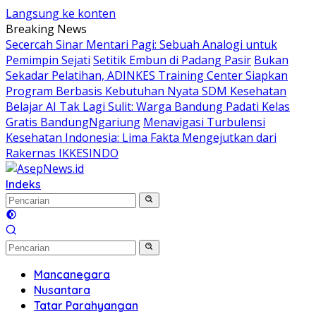
Langsung ke konten
Breaking News
Secercah Sinar Mentari Pagi: Sebuah Analogi untuk
Pemimpin Sejati
Setitik Embun di Padang Pasir
Bukan
Sekadar Pelatihan, ADINKES Training Center Siapkan
Program Berbasis Kebutuhan Nyata SDM Kesehatan
Belajar AI Tak Lagi Sulit: Warga Bandung Padati Kelas
Gratis BandungNgariung
Menavigasi Turbulensi
Kesehatan Indonesia: Lima Fakta Mengejutkan dari
Rakernas IKKESINDO
Indeks
Mancanegara
Nusantara
Tatar Parahyangan