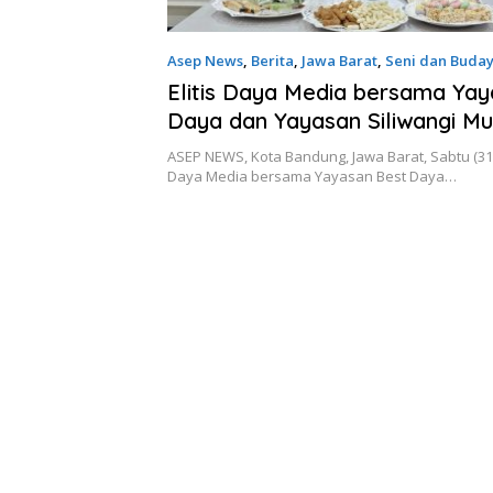
Asep News
,
Berita
,
Jawa Barat
,
Seni dan Buda
Elitis Daya Media bersama Ya
Daya dan Yayasan Siliwangi Mu
Nuswantara Gelar Acara “Nin
ASEP NEWS, Kota Bandung, Jawa Barat, Sabtu (31/0
Ngaluncurkeun Pabaru Sunda 
Daya Media bersama Yayasan Best Daya…
Sunda”