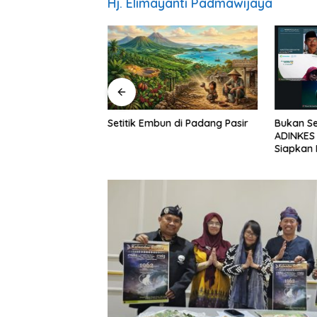
Hj. Elimayanti Padmawijaya
ar Mentari Pagi:
Setitik Embun di Padang Pasir
Bukan Se
ogi untuk
ADINKES 
jati
Siapkan 
Kebutuh
Kesehat