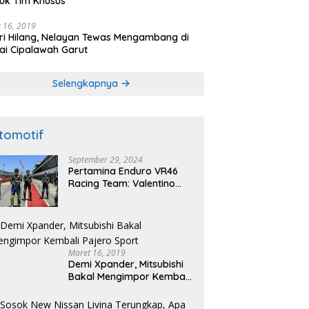
uk Tim Khusus
 16, 2019
ri Hilang, Nelayan Tewas Mengambang di
ai Cipalawah Garut
Selengkapnya
tomotif
September 29, 2024
Pertamina Enduro VR46
Racing Team: Valentino
Rossi akan Bertandang ke
Sirkuit Internasional
Pertamina Mandalika
Tahun 2025
Maret 16, 2019
Demi Xpander, Mitsubishi
Bakal Mengimpor Kembali
Pajero Sport