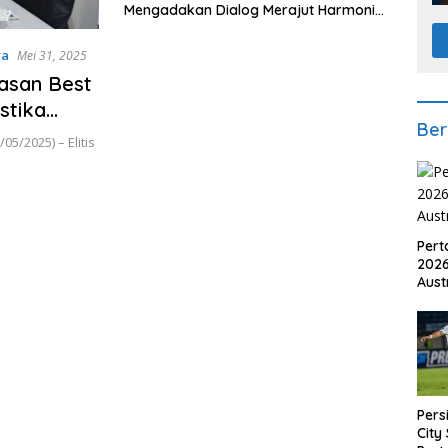
Mengadakan Dialog Merajut Harmoni
Membangun Koloborasi
ya
Mei 31, 2025
yasan Best
stika
Ber
cak Wayah
5/2025) – Elitis
1962 Çaka
Pert
2026
Aust
Pers
City 