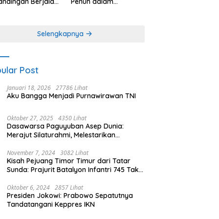
andingan Berjalan
Penuh dalam
bang, Persib
Pertandingan UEFA
l Memetik Poin
Nations League
uh
Selengkapnya
ular Post
Januari 18, 2026
27786 Lihat
Aku Bangga Menjadi Purnawirawan TNI
Oktober 27, 2025
4350 Lihat
Dasawarsa Paguyuban Asep Dunia:
Merajut Silaturahmi, Melestarikan
Identitas
November 7, 2024
3082 Lihat
Kisah Pejuang Timor Timur dari Tatar
Sunda: Prajurit Batalyon Infantri 745 Tak
Kenal Mati (Bagian 2)
Oktober 6, 2024
2857 Lihat
Presiden Jokowi: Prabowo Sepatutnya
Tandatangani Keppres IKN