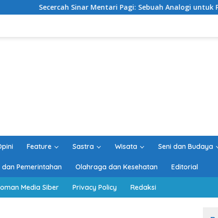
cercah Sinar Mentari Pagi: Sebuah Analogi untuk Pemimpin Seja
pini
Feature
Sastra
Wisata
Seni dan Budaya
ik dan Pemerintahan
Olahraga dan Kesehatan
Editorial
oman Media Siber
Privacy Policy
Redaksi