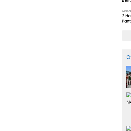
Bent
Maret
2 Ha
Pant
O