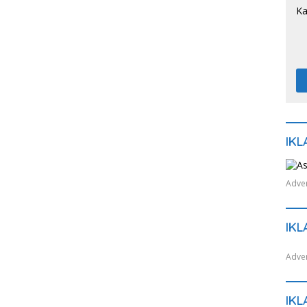
IKL
Adver
IKL
Adver
IKL