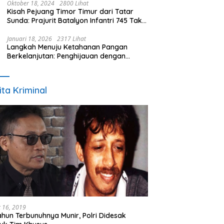
Oktober 18, 2024
2800 Lihat
Kisah Pejuang Timor Timur dari Tatar
Sunda: Prajurit Batalyon Infantri 745 Tak
Kenal Mati (Bagian 1)
Januari 18, 2026
2317 Lihat
Langkah Menuju Ketahanan Pangan
Berkelanjutan: Penghijauan dengan
Penanaman Mengkudu dalam Mendukung
Program Pemerintah
ita Kriminal
 16, 2019
ahun Terbunuhnya Munir, Polri Didesak