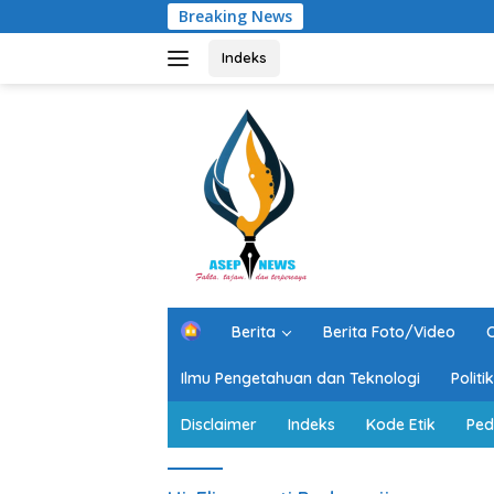
Langsung
Breaking News
Se
ke
konten
Indeks
H
Berita
Berita Foto/Video
O
o
m
Ilmu Pengetahuan dan Teknologi
Polit
e
Disclaimer
Indeks
Kode Etik
Ped