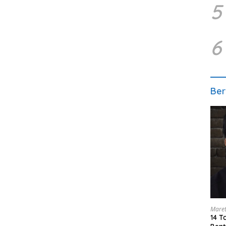
5
6
Ber
Maret
14 T