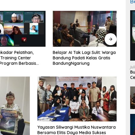
B
Belajar AI Tak Lagi Sulit: Warga
Menav
kadar Pelatihan,
Bandung Padati Kelas Gratis
Keseh
Training Center
BandungNgariung
Fakta
Program Berbasis
Jul
Rake
an Nyata SDM
Bu
an
Ce
Ke
Yayasan Siliwangi Mustika Nuswantara
Bersama Elitis Daya Media Sukses