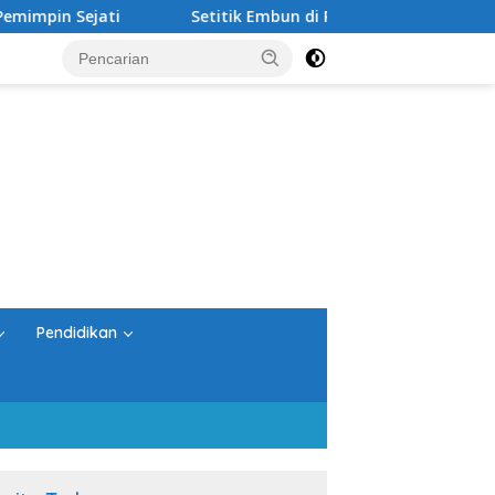
ti
Setitik Embun di Padang Pasir
Bukan Sekada
Pendidikan