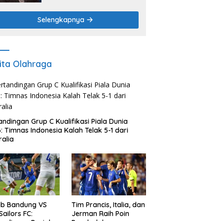
Adat sebagai Pilar Budaya
dan Ketahanan Pangan
Selengkapnya
ita Olahraga
andingan Grup C Kualifikasi Piala Dunia
: Timnas Indonesia Kalah Telak 5-1 dari
ralia
ib Bandung VS
Tim Prancis, Italia, dan
Sailors FC:
Jerman Raih Poin