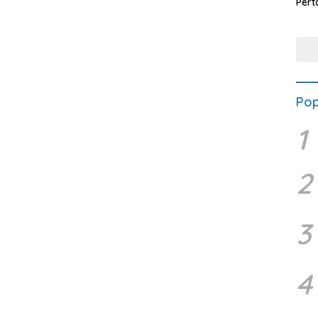
Pert
Seim
Gaga
Pen
Pop
1
2
3
4