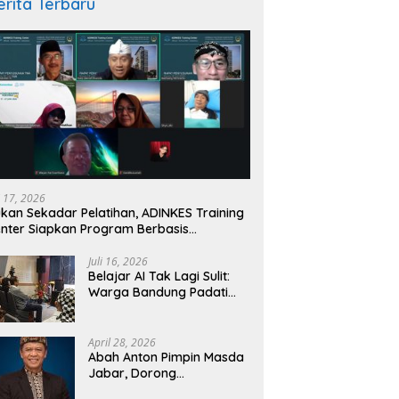
erita Terbaru
igasi Turbulensi
Esai: Geopolitik, Pertahanan,
D
atan Indonesia: Lima
Ekonomi, dan Nasib Bangsa Ini
L
 Mengejutkan dari
i 17, 2026
rnas IKKESINDO
kan Sekadar Pelatihan, ADINKES Training
nter Siapkan Program Berbasis
butuhan Nyata SDM Kesehatan
Juli 16, 2026
Belajar AI Tak Lagi Sulit:
Warga Bandung Padati
Kelas Gratis
BandungNgariung
April 28, 2026
Abah Anton Pimpin Masda
Jabar, Dorong
Kebangkitan Kampung