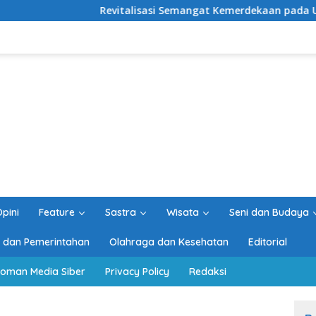
Revitalisasi Semangat Kemerdekaan pada Usia ke-81 Republik
pini
Feature
Sastra
Wisata
Seni dan Budaya
ik dan Pemerintahan
Olahraga dan Kesehatan
Editorial
oman Media Siber
Privacy Policy
Redaksi