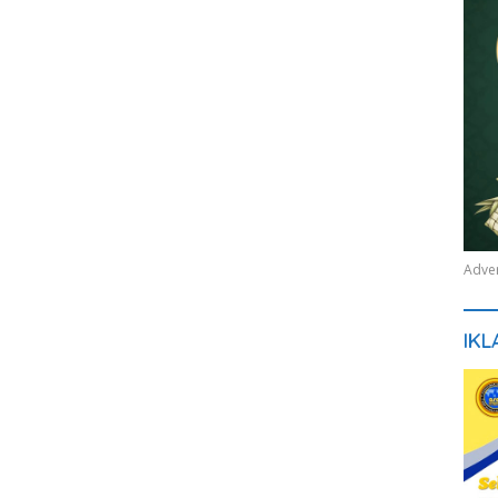
Adver
IKL