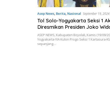
Asep News
,
Berita
,
Nasional
September 19, 2024
Tol Solo-Yogyakarta Seksi 1 A
Diresmikan Presiden Joko Wi
ASEP NEWS, Kabupaten Boyolali, Kamis (19/09/202
Yogyakarta-YIA Kulon Progo Seksi 1 Kartasura-Kl
sepanjang…