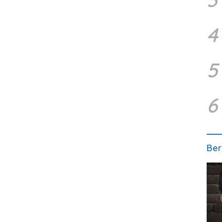
4
5
6
Ber