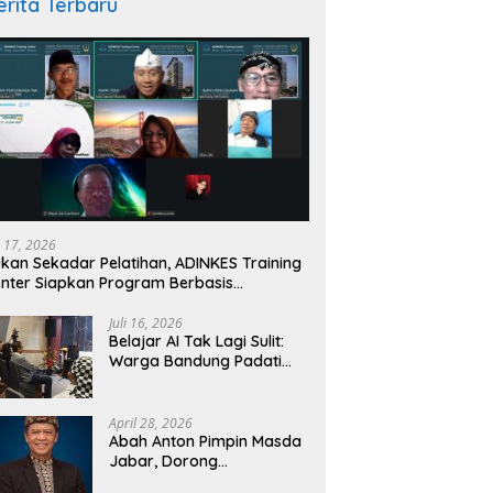
erita Terbaru
ar AI Tak Lagi Sulit: Warga
Menavigasi Turbulensi
Es
ng Padati Kelas Gratis
Kesehatan Indonesia: Lima
E
ungNgariung
Fakta Mengejutkan dari
i 17, 2026
Rakernas IKKESINDO
kan Sekadar Pelatihan, ADINKES Training
nter Siapkan Program Berbasis
butuhan Nyata SDM Kesehatan
Juli 16, 2026
Belajar AI Tak Lagi Sulit:
Warga Bandung Padati
Kelas Gratis
BandungNgariung
April 28, 2026
Abah Anton Pimpin Masda
Jabar, Dorong
Kebangkitan Kampung