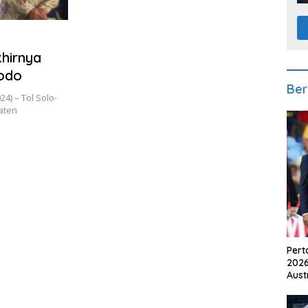
khirnya
dodo
Ber
4) – Tol Solo-
aten
Pert
2026
Aust