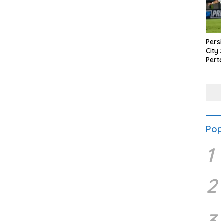
Pers
City 
Pert
Seim
Gaga
Pen
Pop
1
2
3