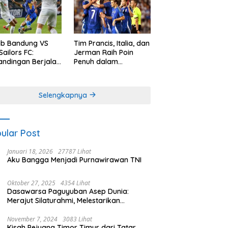
ib Bandung VS
Tim Prancis, Italia, dan
Sailors FC:
Jerman Raih Poin
andingan Berjalan
Penuh dalam
bang, Persib
Pertandingan UEFA
l Memetik Poin
Nations League
uh
Selengkapnya
ular Post
Januari 18, 2026
27787 Lihat
Aku Bangga Menjadi Purnawirawan TNI
Oktober 27, 2025
4354 Lihat
Dasawarsa Paguyuban Asep Dunia:
Merajut Silaturahmi, Melestarikan
Identitas
November 7, 2024
3083 Lihat
Kisah Pejuang Timor Timur dari Tatar