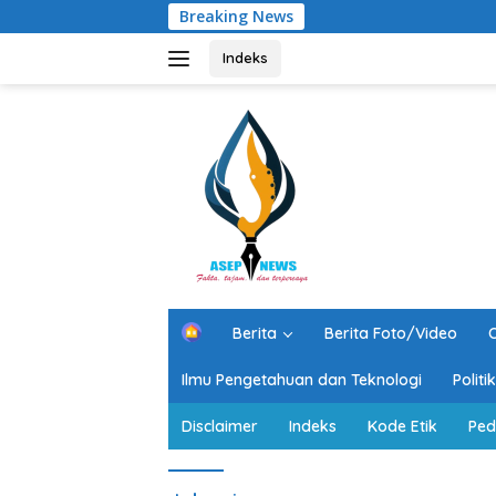
Langsung
Breaking News
ke
konten
Indeks
H
Berita
Berita Foto/Video
O
o
m
Ilmu Pengetahuan dan Teknologi
Polit
e
Disclaimer
Indeks
Kode Etik
Ped