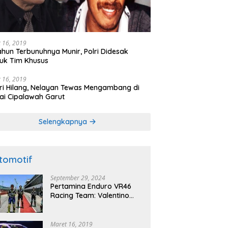
 16, 2019
ahun Terbunuhnya Munir, Polri Didesak
uk Tim Khusus
 16, 2019
ri Hilang, Nelayan Tewas Mengambang di
ai Cipalawah Garut
Selengkapnya
tomotif
September 29, 2024
Pertamina Enduro VR46
Racing Team: Valentino
Rossi akan Bertandang ke
Sirkuit Internasional
Pertamina Mandalika
Maret 16, 2019