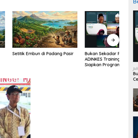
B
Embun di Padang Pasir
Belaj
Bukan Sekadar Pelatihan,
Bandu
ADINKES Training Center
Band
Siapkan Program Berbasis
Jul
Kebutuhan Nyata SDM
Bu
Kesehatan
Ce
Ke