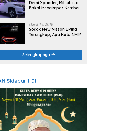
Tahun 2025
Demi Xpander, Mitsubishi
Bakal Mengimpor Kembali
Pajero Sport
Maret 16, 2019
Sosok New Nissan Livina
Terungkap, Apa Kata NMI?
Selengkapnya
AN SIdebar 1-01