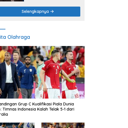
Adat sebagai Pilar Budaya
dan Ketahanan Pangan
Selengkapnya
ita Olahraga
andingan Grup C Kualifikasi Piala Dunia
: Timnas Indonesia Kalah Telak 5-1 dari
ralia