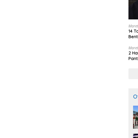
Maret
14 T
Bent
Maret
2 Ha
Pant
O