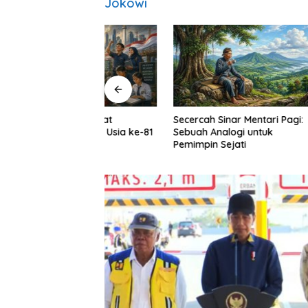
Jokowi
i Semangat
Secercah Sinar Mentari Pagi:
Setitik 
n pada Usia ke-81
Sebuah Analogi untuk
onesia
Pemimpin Sejati