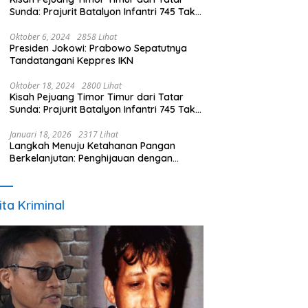
Sunda: Prajurit Batalyon Infantri 745 Tak
Kenal Mati (Bagian 2)
Oktober 6, 2024
2858 Lihat
Presiden Jokowi: Prabowo Sepatutnya
Tandatangani Keppres IKN
Oktober 18, 2024
2800 Lihat
Kisah Pejuang Timor Timur dari Tatar
Sunda: Prajurit Batalyon Infantri 745 Tak
Kenal Mati (Bagian 1)
Januari 18, 2026
2317 Lihat
Langkah Menuju Ketahanan Pangan
Berkelanjutan: Penghijauan dengan
Penanaman Mengkudu dalam Mendukung
Program Pemerintah
ita Kriminal