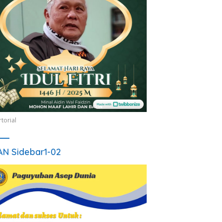
torial
AN Sidebar1-02