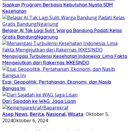
Siapkan Program Berbasis Kebutuhan Nyata SDM
Kesehatan
Belajar AI Tak Lagi Sulit: Warga Bandung Padati Kelas
Gratis BandungNgariung
Menavigasi Turbulensi Kesehatan Indonesia: Lima Fakta
Mengejutkan dari Rakernas IKKESINDO
Esai: Geopolitik, Pertahanan, Ekonomi, dan Nasib
Bangsa Ini
Dari Sajadah ke WAG: Jaga Lisan
Asep News
,
Berita
,
Nasional
,
Wisata
Oktober 5,
2024
Oktober 6, 2024