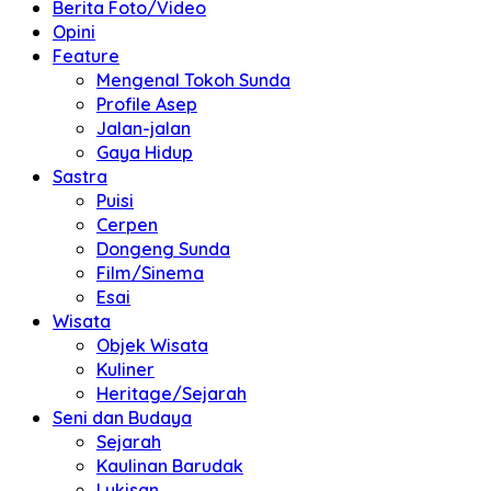
Berita Foto/Video
Opini
Feature
Mengenal Tokoh Sunda
Profile Asep
Jalan-jalan
Gaya Hidup
Sastra
Puisi
Cerpen
Dongeng Sunda
Film/Sinema
Esai
Wisata
Objek Wisata
Kuliner
Heritage/Sejarah
Seni dan Budaya
Sejarah
Kaulinan Barudak
Lukisan