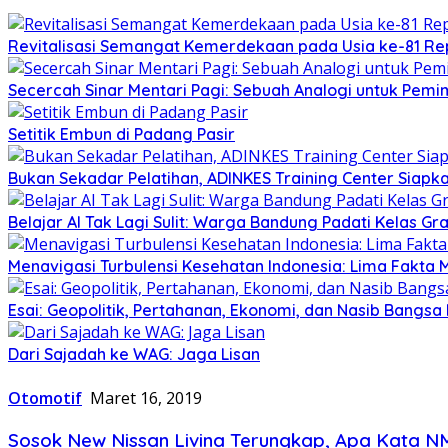
Revitalisasi Semangat Kemerdekaan pada Usia ke-81 Rep
Secercah Sinar Mentari Pagi: Sebuah Analogi untuk Pemim
Setitik Embun di Padang Pasir
Bukan Sekadar Pelatihan, ADINKES Training Center Siap
Belajar AI Tak Lagi Sulit: Warga Bandung Padati Kelas G
Menavigasi Turbulensi Kesehatan Indonesia: Lima Fakta
Esai: Geopolitik, Pertahanan, Ekonomi, dan Nasib Bangsa I
Dari Sajadah ke WAG: Jaga Lisan
Otomotif
Maret 16, 2019
Sosok New Nissan Livina Terungkap, Apa Kata N