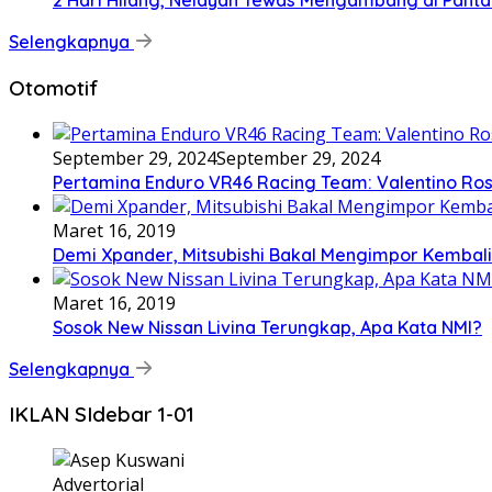
2 Hari Hilang, Nelayan Tewas Mengambang di Panta
Selengkapnya
Otomotif
September 29, 2024
September 29, 2024
Pertamina Enduro VR46 Racing Team: Valentino Ross
Maret 16, 2019
Demi Xpander, Mitsubishi Bakal Mengimpor Kembali
Maret 16, 2019
Sosok New Nissan Livina Terungkap, Apa Kata NMI?
Selengkapnya
IKLAN SIdebar 1-01
Advertorial