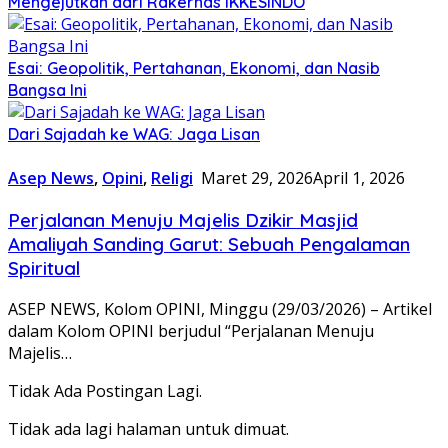
Mengejutkan dari Rakernas IKKESINDO
Esai: Geopolitik, Pertahanan, Ekonomi, dan Nasib
Bangsa Ini
Dari Sajadah ke WAG: Jaga Lisan
Asep News
,
Opini
,
Religi
Maret 29, 2026
April 1, 2026
Perjalanan Menuju Majelis Dzikir Masjid
Amaliyah Sanding Garut: Sebuah Pengalaman
Spiritual
ASEP NEWS, Kolom OPINI, Minggu (29/03/2026) – Artikel
dalam Kolom OPINI berjudul “Perjalanan Menuju
Majelis…
Tidak Ada Postingan Lagi.
Tidak ada lagi halaman untuk dimuat.