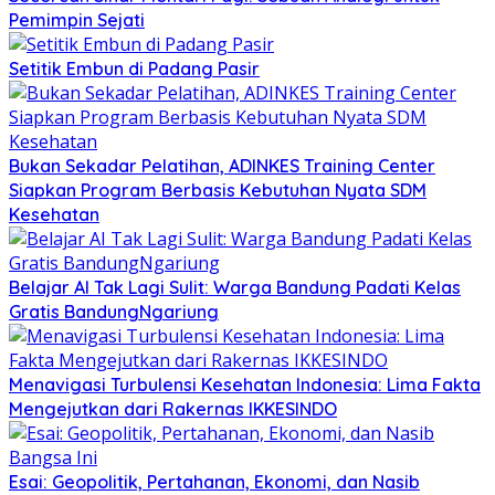
Pemimpin Sejati
Setitik Embun di Padang Pasir
Bukan Sekadar Pelatihan, ADINKES Training Center
Siapkan Program Berbasis Kebutuhan Nyata SDM
Kesehatan
Belajar AI Tak Lagi Sulit: Warga Bandung Padati Kelas
Gratis BandungNgariung
Menavigasi Turbulensi Kesehatan Indonesia: Lima Fakta
Mengejutkan dari Rakernas IKKESINDO
Esai: Geopolitik, Pertahanan, Ekonomi, dan Nasib