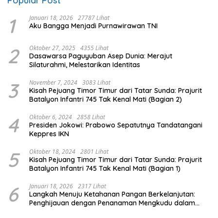
Popular Post
1
Januari 18, 2026
27787 Lihat
Aku Bangga Menjadi Purnawirawan TNI
2
Oktober 27, 2025
4355 Lihat
Dasawarsa Paguyuban Asep Dunia: Merajut
Silaturahmi, Melestarikan Identitas
3
November 7, 2024
3083 Lihat
Kisah Pejuang Timor Timur dari Tatar Sunda: Prajurit
Batalyon Infantri 745 Tak Kenal Mati (Bagian 2)
4
Oktober 6, 2024
2858 Lihat
Presiden Jokowi: Prabowo Sepatutnya Tandatangani
Keppres IKN
5
Oktober 18, 2024
2801 Lihat
Kisah Pejuang Timor Timur dari Tatar Sunda: Prajurit
Batalyon Infantri 745 Tak Kenal Mati (Bagian 1)
6
Januari 18, 2026
2317 Lihat
Langkah Menuju Ketahanan Pangan Berkelanjutan:
Penghijauan dengan Penanaman Mengkudu dalam
Mendukung Program Pemerintah