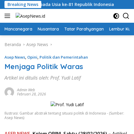
Langsung
merdekaan pada Usia ke-81 Republik Indonesia
Breaking News
Secercah
ke
konten
Mancanegara
Nusantara
Tatar Parahyangan
Lembur Kuri
Beranda
Asep News
Asep News
,
Opini
,
Politik dan Pemerintahan
Menjaga Politik Waras
Artikel ini ditulis oleh: Prof. Yudi Latif
Admin Web
Februari 28, 2026
Ilustrasi: Gambar abstrak tentang situasi politik di Indonesia - (Sumber:
Asep News)
ASEP NEWS
, Kolom OPINI, Sabtu (28/02/2026)
–
Artikel