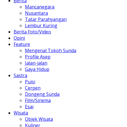
Berita
Mancanegara
Nusantara
Tatar Parahyangan
Lembur Kuring
Berita Foto/Video
Opini
Feature
Mengenal Tokoh Sunda
Profile Asep
Jalan-jalan
Gaya Hidup
Sastra
Puisi
Cerpen
Dongeng Sunda
Film/Sinema
Esai
Wisata
Objek Wisata
Kuliner