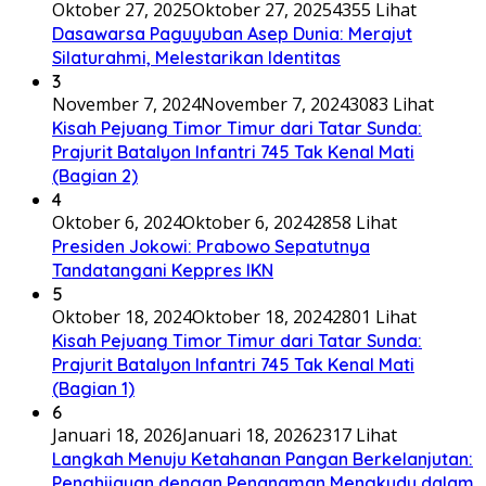
Oktober 27, 2025
Oktober 27, 2025
4355 Lihat
Dasawarsa Paguyuban Asep Dunia: Merajut
Silaturahmi, Melestarikan Identitas
3
November 7, 2024
November 7, 2024
3083 Lihat
Kisah Pejuang Timor Timur dari Tatar Sunda:
Prajurit Batalyon Infantri 745 Tak Kenal Mati
(Bagian 2)
4
Oktober 6, 2024
Oktober 6, 2024
2858 Lihat
Presiden Jokowi: Prabowo Sepatutnya
Tandatangani Keppres IKN
5
Oktober 18, 2024
Oktober 18, 2024
2801 Lihat
Kisah Pejuang Timor Timur dari Tatar Sunda:
Prajurit Batalyon Infantri 745 Tak Kenal Mati
(Bagian 1)
6
Januari 18, 2026
Januari 18, 2026
2317 Lihat
Langkah Menuju Ketahanan Pangan Berkelanjutan:
Penghijauan dengan Penanaman Mengkudu dalam