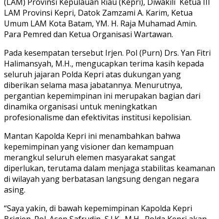
(LAM) Provinsi Kepulauan Riau (Kepri), Diwakili Ketua III
LAM Provinsi Kepri, Datok Zamzami A. Karim, Ketua
Umum LAM Kota Batam, YM. H. Raja Muhamad Amin.
Para Pemred dan Ketua Organisasi Wartawan.
Pada kesempatan tersebut Irjen. Pol (Purn) Drs. Yan Fitri
Halimansyah, M.H., mengucapkan terima kasih kepada
seluruh jajaran Polda Kepri atas dukungan yang
diberikan selama masa jabatannya. Menurutnya,
pergantian kepemimpinan ini merupakan bagian dari
dinamika organisasi untuk meningkatkan
profesionalisme dan efektivitas institusi kepolisian.
Mantan Kapolda Kepri ini menambahkan bahwa
kepemimpinan yang visioner dan kemampuan
merangkul seluruh elemen masyarakat sangat
diperlukan, terutama dalam menjaga stabilitas keamanan
di wilayah yang berbatasan langsung dengan negara
asing.
“Saya yakin, di bawah kepemimpinan Kapolda Kepri
Brigjen. Pol. Asep Safrudin, S.I.K., M.H., Polda Kepri akan