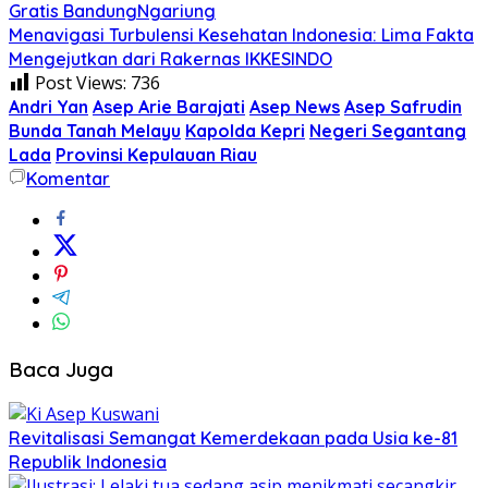
Gratis BandungNgariung
Menavigasi Turbulensi Kesehatan Indonesia: Lima Fakta
Mengejutkan dari Rakernas IKKESINDO
Post Views:
736
Andri Yan
Asep Arie Barajati
Asep News
Asep Safrudin
Bunda Tanah Melayu
Kapolda Kepri
Negeri Segantang
Lada
Provinsi Kepulauan Riau
Komentar
Baca Juga
Revitalisasi Semangat Kemerdekaan pada Usia ke-81
Republik Indonesia