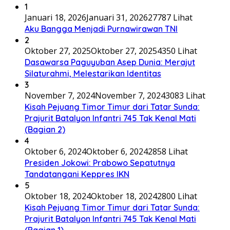
1
Januari 18, 2026
Januari 31, 2026
27787 Lihat
Aku Bangga Menjadi Purnawirawan TNI
2
Oktober 27, 2025
Oktober 27, 2025
4350 Lihat
Dasawarsa Paguyuban Asep Dunia: Merajut
Silaturahmi, Melestarikan Identitas
3
November 7, 2024
November 7, 2024
3083 Lihat
Kisah Pejuang Timor Timur dari Tatar Sunda:
Prajurit Batalyon Infantri 745 Tak Kenal Mati
(Bagian 2)
4
Oktober 6, 2024
Oktober 6, 2024
2858 Lihat
Presiden Jokowi: Prabowo Sepatutnya
Tandatangani Keppres IKN
5
Oktober 18, 2024
Oktober 18, 2024
2800 Lihat
Kisah Pejuang Timor Timur dari Tatar Sunda:
Prajurit Batalyon Infantri 745 Tak Kenal Mati
(Bagian 1)