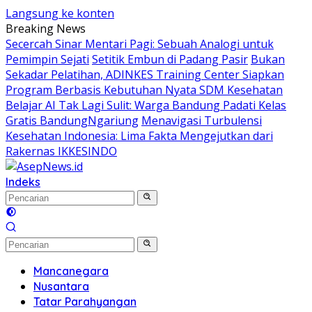
Langsung ke konten
Breaking News
Secercah Sinar Mentari Pagi: Sebuah Analogi untuk
Pemimpin Sejati
Setitik Embun di Padang Pasir
Bukan
Sekadar Pelatihan, ADINKES Training Center Siapkan
Program Berbasis Kebutuhan Nyata SDM Kesehatan
Belajar AI Tak Lagi Sulit: Warga Bandung Padati Kelas
Gratis BandungNgariung
Menavigasi Turbulensi
Kesehatan Indonesia: Lima Fakta Mengejutkan dari
Rakernas IKKESINDO
Indeks
Mancanegara
Nusantara
Tatar Parahyangan