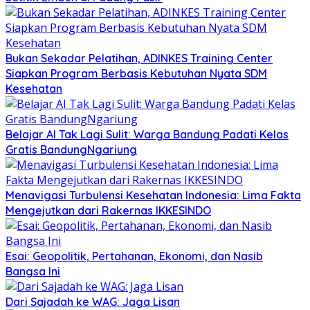
Bukan Sekadar Pelatihan, ADINKES Training Center
Siapkan Program Berbasis Kebutuhan Nyata SDM
Kesehatan
Belajar AI Tak Lagi Sulit: Warga Bandung Padati Kelas
Gratis BandungNgariung
Menavigasi Turbulensi Kesehatan Indonesia: Lima Fakta
Mengejutkan dari Rakernas IKKESINDO
Esai: Geopolitik, Pertahanan, Ekonomi, dan Nasib
Bangsa Ini
Dari Sajadah ke WAG: Jaga Lisan