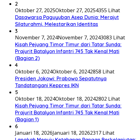
2
Oktober 27, 2025
Oktober 27, 2025
4355 Lihat
Dasawarsa Paguyuban Asep Dunia: Merajut
Silaturahmi, Melestarikan Identitas
3
November 7, 2024
November 7, 2024
3083 Lihat
Kisah Pejuang Timor Timur dari Tatar Sunda:
Prajurit Batalyon Infantri 745 Tak Kenal Mati
(Bagian 2)
4
Oktober 6, 2024
Oktober 6, 2024
2858 Lihat
Presiden Jokowi: Prabowo Sepatutnya
Tandatangani Keppres IKN
5
Oktober 18, 2024
Oktober 18, 2024
2802 Lihat
Kisah Pejuang Timor Timur dari Tatar Sunda:
Prajurit Batalyon Infantri 745 Tak Kenal Mati
(Bagian 1)
6
Januari 18, 2026
Januari 18, 2026
2317 Lihat
Langkah Menuju Ketahanan Pangan Berkelanjutan: