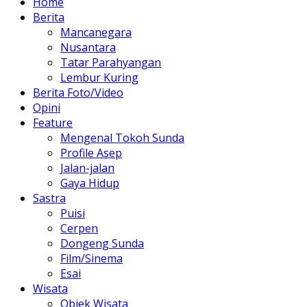
Home
Berita
Mancanegara
Nusantara
Tatar Parahyangan
Lembur Kuring
Berita Foto/Video
Opini
Feature
Mengenal Tokoh Sunda
Profile Asep
Jalan-jalan
Gaya Hidup
Sastra
Puisi
Cerpen
Dongeng Sunda
Film/Sinema
Esai
Wisata
Objek Wisata