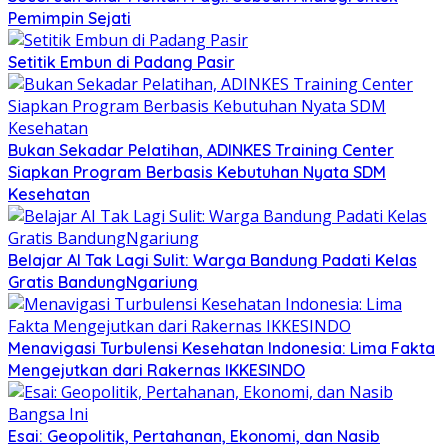
Pemimpin Sejati
Setitik Embun di Padang Pasir
Bukan Sekadar Pelatihan, ADINKES Training Center
Siapkan Program Berbasis Kebutuhan Nyata SDM
Kesehatan
Belajar AI Tak Lagi Sulit: Warga Bandung Padati Kelas
Gratis BandungNgariung
Menavigasi Turbulensi Kesehatan Indonesia: Lima Fakta
Mengejutkan dari Rakernas IKKESINDO
Esai: Geopolitik, Pertahanan, Ekonomi, dan Nasib