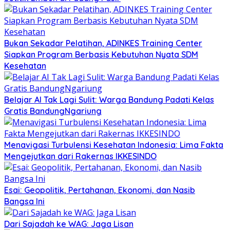
Bukan Sekadar Pelatihan, ADINKES Training Center
Siapkan Program Berbasis Kebutuhan Nyata SDM
Kesehatan
Belajar AI Tak Lagi Sulit: Warga Bandung Padati Kelas
Gratis BandungNgariung
Menavigasi Turbulensi Kesehatan Indonesia: Lima Fakta
Mengejutkan dari Rakernas IKKESINDO
Esai: Geopolitik, Pertahanan, Ekonomi, dan Nasib
Bangsa Ini
Dari Sajadah ke WAG: Jaga Lisan