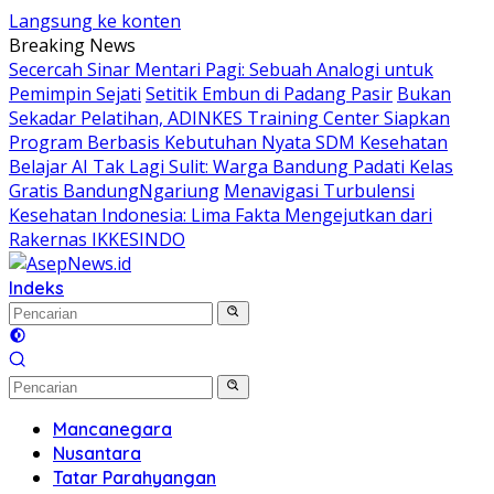
Langsung ke konten
Breaking News
Secercah Sinar Mentari Pagi: Sebuah Analogi untuk
Pemimpin Sejati
Setitik Embun di Padang Pasir
Bukan
Sekadar Pelatihan, ADINKES Training Center Siapkan
Program Berbasis Kebutuhan Nyata SDM Kesehatan
Belajar AI Tak Lagi Sulit: Warga Bandung Padati Kelas
Gratis BandungNgariung
Menavigasi Turbulensi
Kesehatan Indonesia: Lima Fakta Mengejutkan dari
Rakernas IKKESINDO
Indeks
Mancanegara
Nusantara
Tatar Parahyangan