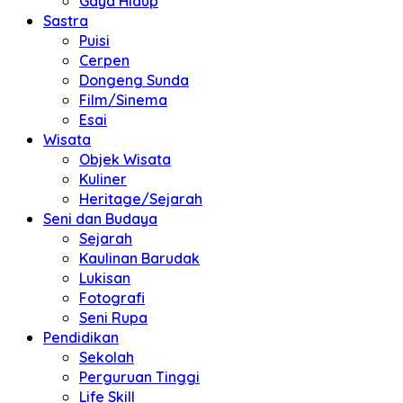
Gaya Hidup
Sastra
Puisi
Cerpen
Dongeng Sunda
Film/Sinema
Esai
Wisata
Objek Wisata
Kuliner
Heritage/Sejarah
Seni dan Budaya
Sejarah
Kaulinan Barudak
Lukisan
Fotografi
Seni Rupa
Pendidikan
Sekolah
Perguruan Tinggi
Life Skill