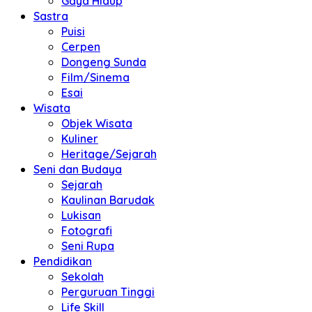
Gaya Hidup
Sastra
Puisi
Cerpen
Dongeng Sunda
Film/Sinema
Esai
Wisata
Objek Wisata
Kuliner
Heritage/Sejarah
Seni dan Budaya
Sejarah
Kaulinan Barudak
Lukisan
Fotografi
Seni Rupa
Pendidikan
Sekolah
Perguruan Tinggi
Life Skill