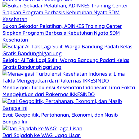
Bukan Sekadar Pelatihan, ADINKES Training Center
Siapkan Program Berbasis Kebutuhan Nyata SDM
Kesehatan
Belajar AI Tak Lagi Sulit: Warga Bandung Padati Kelas
Gratis BandungNgariung
Menavigasi Turbulensi Kesehatan Indonesia: Lima Fakta
Mengejutkan dari Rakernas IKKESINDO
Esai: Geopolitik, Pertahanan, Ekonomi, dan Nasib
Bangsa Ini
Dari Sajadah ke WAG: Jaga Lisan