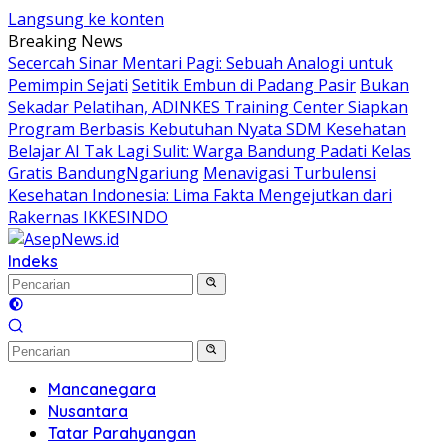
Langsung ke konten
Breaking News
Secercah Sinar Mentari Pagi: Sebuah Analogi untuk
Pemimpin Sejati
Setitik Embun di Padang Pasir
Bukan
Sekadar Pelatihan, ADINKES Training Center Siapkan
Program Berbasis Kebutuhan Nyata SDM Kesehatan
Belajar AI Tak Lagi Sulit: Warga Bandung Padati Kelas
Gratis BandungNgariung
Menavigasi Turbulensi
Kesehatan Indonesia: Lima Fakta Mengejutkan dari
Rakernas IKKESINDO
Indeks
Mancanegara
Nusantara
Tatar Parahyangan