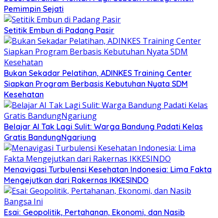
Pemimpin Sejati
Setitik Embun di Padang Pasir
Bukan Sekadar Pelatihan, ADINKES Training Center
Siapkan Program Berbasis Kebutuhan Nyata SDM
Kesehatan
Belajar AI Tak Lagi Sulit: Warga Bandung Padati Kelas
Gratis BandungNgariung
Menavigasi Turbulensi Kesehatan Indonesia: Lima Fakta
Mengejutkan dari Rakernas IKKESINDO
Esai: Geopolitik, Pertahanan, Ekonomi, dan Nasib