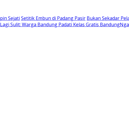
in Sejati
Setitik Embun di Padang Pasir
Bukan Sekadar Pel
k Lagi Sulit: Warga Bandung Padati Kelas Gratis BandungNg