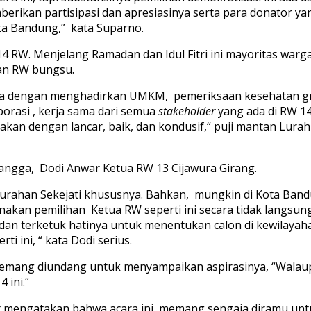
mberikan partisipasi dan apresiasinya serta para donator
ota Bandung,” kata Suparno.
14 RW. Menjelang Ramadan dan Idul Fitri ini mayoritas wa
an RW bungsu.
anitia dengan menghadirkan UMKM, pemeriksaan kesehatan g
borasi , kerja sama dari semua
stakeholder
yang ada di RW 14,
nakan dengan lancar, baik, dan kondusif,“ puji mantan Lur
tangga, Dodi Anwar Ketua RW 13 Cijawura Girang.
lurahan Sekejati khususnya. Bahkan, mungkin di Kota Ban
nakan pemilihan Ketua RW seperti ini secara tidak langsun
k dan terketuk hatinya untuk menentukan calon di kewila
rti ini, “ kata Dodi serius.
mang diundang untuk menyampaikan aspirasinya, “Walaupu
 ini.“
at mengatakan bahwa acara ini memang sengaja diramu un