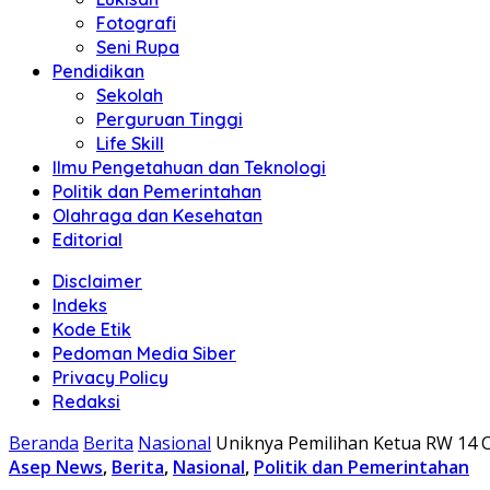
Fotografi
Seni Rupa
Pendidikan
Sekolah
Perguruan Tinggi
Life Skill
Ilmu Pengetahuan dan Teknologi
Politik dan Pemerintahan
Olahraga dan Kesehatan
Editorial
Disclaimer
Indeks
Kode Etik
Pedoman Media Siber
Privacy Policy
Redaksi
Beranda
Berita
Nasional
Uniknya Pemilihan Ketua RW 14 
Asep News
,
Berita
,
Nasional
,
Politik dan Pemerintahan