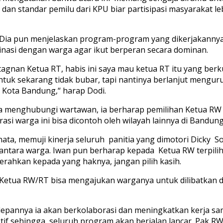
 dan standar pemilu dari KPU biar partisipasi masyarakat l
. Dia pun menjelaskan program-program yang dikerjakannya 
nasi dengan warga agar ikut berperan secara dominan.
agnan Ketua RT, habis ini saya mau ketua RT itu yang berk
entuk sekarang tidak bubar, tapi nantinya berlanjut mengu
di Kota Bandung,“ harap Dodi.
ma menghubungi wartawan, ia berharap pemilihan Ketua RW
orasi warga ini bisa dicontoh oleh wilayah lainnya di Bandun
ta, memuji kinerja seluruh panitia yang dimotori Dicky Sopa
ntara warga. Iwan pun berharap kepada Ketua RW terpilih
rahkan kepada yang haknya, jangan pilih kasih.
p Ketua RW/RT bisa mengajukan warganya untuk dilibatka
depannya ia akan berkolaborasi dan meningkatkan kerja sa
f sehingga seluruh program akan berjalan lancar. Pak RW p