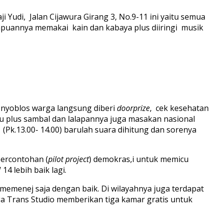
Yudi, Jalan Cijawura Girang 3, No.9-11 ini yaitu semua
empuannya memakai kain dan kabaya plus diiringi musik
h nyoblos warga langsung diberi
doorprize
, cek kesehatan
u plus sambal dan lalapannya juga masakan nasional
Pk.13.00- 14.00) barulah suara dihitung dan sorenya
percontohan (
pilot project
) demokras,i untuk memicu
4 lebih baik lagi.
menej saja dengan baik. Di wilayahnya juga terdapat
ga Trans Studio memberikan tiga kamar gratis untuk