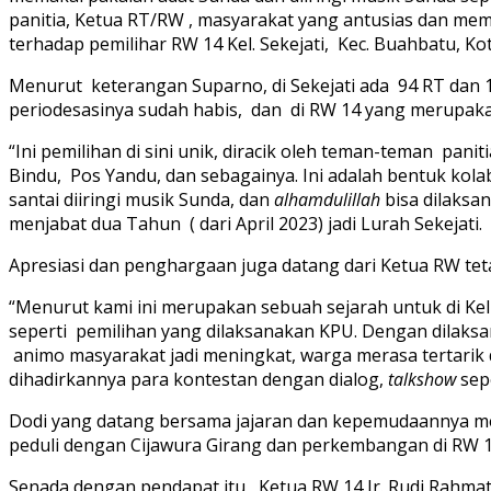
panitia, Ketua RT/RW , masyarakat yang antusias dan me
terhadap pemilihar RW 14 Kel. Sekejati, Kec. Buahbatu, K
Menurut keterangan Suparno, di Sekejati ada 94 RT dan 
periodesasinya sudah habis, dan di RW 14 yang merupak
“Ini pemilihan di sini unik, diracik oleh teman-teman p
Bindu, Pos Yandu, dan sebagainya. Ini adalah bentuk kola
santai diiringi musik Sunda, dan
alhamdulillah
bisa dilaksa
menjabat dua Tahun ( dari April 2023) jadi Lurah Sekejati.
Apresiasi dan penghargaan juga datang dari Ketua RW te
“Menurut kami ini merupakan sebuah sejarah untuk di Ke
seperti pemilihan yang dilaksanakan KPU. Dengan dilaksa
animo masyarakat jadi meningkat, warga merasa tertari
dihadirkannya para kontestan dengan dialog,
talkshow
sepe
Dodi yang datang bersama jajaran dan kepemudaannya me
peduli dengan Cijawura Girang dan perkembangan di RW 14
Senada dengan pendapat itu, Ketua RW 14 Ir. Rudi Rahm