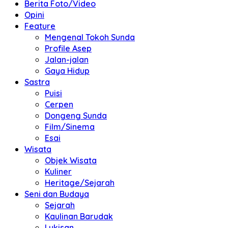
Berita Foto/Video
Opini
Feature
Mengenal Tokoh Sunda
Profile Asep
Jalan-jalan
Gaya Hidup
Sastra
Puisi
Cerpen
Dongeng Sunda
Film/Sinema
Esai
Wisata
Objek Wisata
Kuliner
Heritage/Sejarah
Seni dan Budaya
Sejarah
Kaulinan Barudak
Lukisan