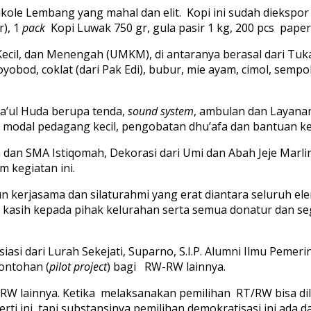
Cikole Lembang yang mahal dan elit. Kopi ini sudah dieksp
r), 1
pack
Kopi Luwak 750 gr, gula pasir 1 kg, 200 pcs pap
ecil, dan Menengah (UMKM), di antaranya berasal dari Tuk
obod, coklat (dari Pak Edi), bubur, mie ayam, cimol, semp
a’ul Huda berupa tenda,
sound system
, ambulan dan Layanan
a, modal pedagang kecil, pengobatan dhu’afa dan bantuan 
a dan SMA Istiqomah, Dekorasi dari Umi dan Abah Jeje Marl
 kegiatan ini.
n kerjasama dan silaturahmi yang erat diantara seluruh 
ima kasih kepada pihak kelurahan serta semua donatur dan 
siasi dari Lurah Sekejati, Suparno, S.I.P. Alumni Ilmu Pem
contohan (
pilot project
) bagi RW-RW lainnya.
W-RW lainnya. Ketika melaksanakan pemilihan RT/RW bisa di
ti ini, tapi substansinya pemilihan demokratisasi ini ada 