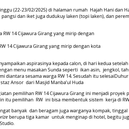
nggu (22-23/02/2025) di halaman rumah Hajah Hani dan Haji 
 pangsi dan iket juga dudukuy laken (topi laken), dan per
RW 14 Cijawura Girang yang mirip dengan kota
yampaikan aspirasinya kepada calon, di hari kedua setela
ngan menu masakan Sunda seperti ikan asin, jengkol, tah
i diantara sesama warga RW 14. Sesudah itu selesaiDuhur (
Ustaz Ansor dari Masjid Manba’ul Huda
egiatan pemilihan RW 14 Cijawura Girang ini menjadi proyek 
in itu pemilihan RW ini bisa membentuk sistem kerja di RW 1
gat banyak dan beragam juga warganya kompak, tinggal me
rize
berupa tiga kamar untuk menginap di hotel, begitu ju
Studio.