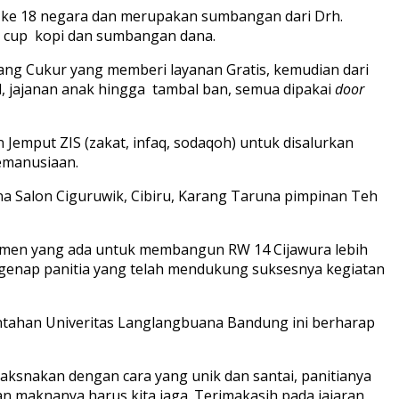
or ke 18 negara dan merupakan sumbangan dari Drh.
er cup kopi dan sumbangan dana.
ang Cukur yang memberi layanan Gratis, kemudian dari
ol, jajanan anak hingga tambal ban, semua dipakai
door
 Jemput ZIS (zakat, infaq, sodaqoh) untuk disalurkan
kemanusiaan.
ina Salon Ciguruwik, Cibiru, Karang Taruna pimpinan Teh
elemen yang ada untuk membangun RW 14 Cijawura lebih
segenap panitia yang telah mendukung suksesnya kegiatan
erintahan Univeritas Langlangbuana Bandung ini berharap
laksnakan dengan cara yang unik dan santai, panitianya
dan maknanya harus kita jaga. Terimakasih pada jajaran