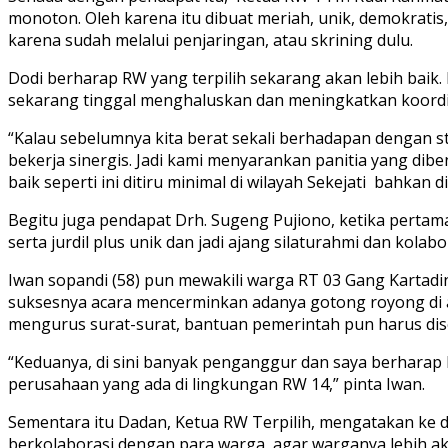
monoton. Oleh karena itu dibuat meriah, unik, demokratis,
karena sudah melalui penjaringan, atau skrining dulu.
Dodi berharap RW yang terpilih sekarang akan lebih baik
sekarang tinggal menghaluskan dan meningkatkan koordi
“Kalau sebelumnya kita berat sekali berhadapan dengan st
bekerja sinergis. Jadi kami menyarankan panitia yang dib
baik seperti ini ditiru minimal di wilayah Sekejati bahkan 
Begitu juga pendapat Drh. Sugeng Pujiono, ketika perta
serta jurdil plus unik dan jadi ajang silaturahmi dan kolab
Iwan sopandi (58) pun mewakili warga RT 03 Gang Kartadina
suksesnya acara mencerminkan adanya gotong royong di a
mengurus surat-surat, bantuan pemerintah pun harus dise
“Keduanya, di sini banyak penganggur dan saya berhara
perusahaan yang ada di lingkungan RW 14,” pinta Iwan.
Sementara itu Dadan, Ketua RW Terpilih, mengatakan ke 
berkolaborasi dengan para warga agar warganya lebih akti