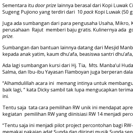
Sementara itu
door prize
lainnya berasal dari Kopi Luwak 
Sugeng Pujiono yang terdiri dari 10
pack
Kopi Luwak (50 g
Juga ada sumbangan dari para pengusaha Usaha, Mikro, K
perusahaan Rajut memberi baju gratis. Kulinernya ada goy
prize
.
Sumbangan dan bantuan lainnya datang dari Mesjid Manb
kepada anak yatim, kaum dhu’afa, beasiswa santri dhu’af
Ada lagi sumbangan kursi dari Hj. Tia, Mts. Manba’ul Hud
Salma, dan Ibu-ibu Yayasan Flamboyan juga berperan dalam
“Alhamdulillah acara ini memang intinya untuk membangu
baik lagi, “ kata Dicky sambil tak lupa mengucapkan ter
ini.
Tentu saja tata cara pemilihan RW unik ini mendapat apre
kegiatan pemilihan RW yang diinisiasi RW 14 menjadi per
“Tentu saja ini menjadi pilot project percontohan bagi R
memakai pakaian adat Sunda dan diiringi musik Sunda seper