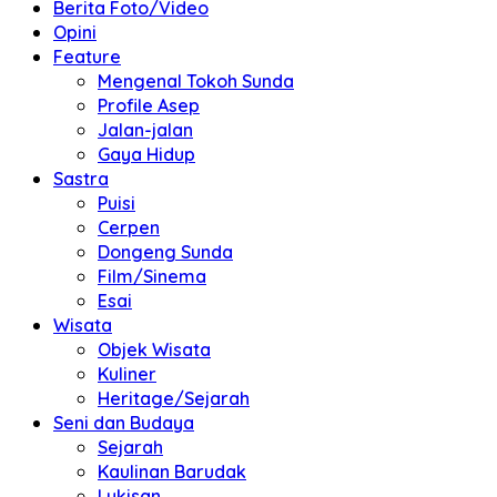
Berita Foto/Video
Opini
Feature
Mengenal Tokoh Sunda
Profile Asep
Jalan-jalan
Gaya Hidup
Sastra
Puisi
Cerpen
Dongeng Sunda
Film/Sinema
Esai
Wisata
Objek Wisata
Kuliner
Heritage/Sejarah
Seni dan Budaya
Sejarah
Kaulinan Barudak
Lukisan