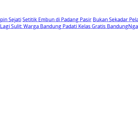
in Sejati
Setitik Embun di Padang Pasir
Bukan Sekadar Pel
k Lagi Sulit: Warga Bandung Padati Kelas Gratis BandungNg