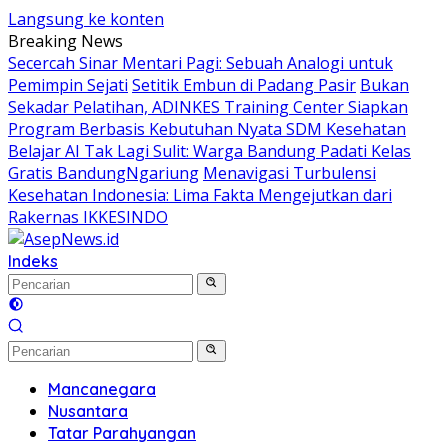
Langsung ke konten
Breaking News
Secercah Sinar Mentari Pagi: Sebuah Analogi untuk
Pemimpin Sejati
Setitik Embun di Padang Pasir
Bukan
Sekadar Pelatihan, ADINKES Training Center Siapkan
Program Berbasis Kebutuhan Nyata SDM Kesehatan
Belajar AI Tak Lagi Sulit: Warga Bandung Padati Kelas
Gratis BandungNgariung
Menavigasi Turbulensi
Kesehatan Indonesia: Lima Fakta Mengejutkan dari
Rakernas IKKESINDO
Indeks
Mancanegara
Nusantara
Tatar Parahyangan