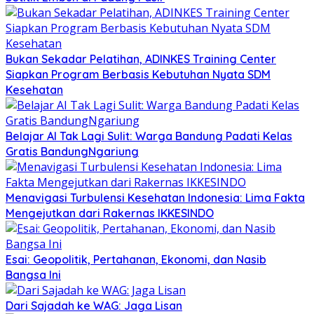
Bukan Sekadar Pelatihan, ADINKES Training Center
Siapkan Program Berbasis Kebutuhan Nyata SDM
Kesehatan
Belajar AI Tak Lagi Sulit: Warga Bandung Padati Kelas
Gratis BandungNgariung
Menavigasi Turbulensi Kesehatan Indonesia: Lima Fakta
Mengejutkan dari Rakernas IKKESINDO
Esai: Geopolitik, Pertahanan, Ekonomi, dan Nasib
Bangsa Ini
Dari Sajadah ke WAG: Jaga Lisan