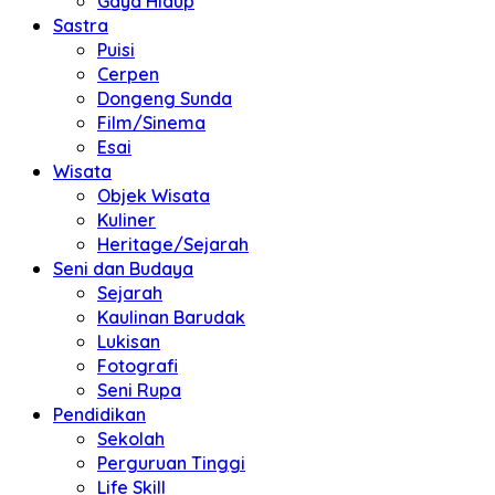
Gaya Hidup
Sastra
Puisi
Cerpen
Dongeng Sunda
Film/Sinema
Esai
Wisata
Objek Wisata
Kuliner
Heritage/Sejarah
Seni dan Budaya
Sejarah
Kaulinan Barudak
Lukisan
Fotografi
Seni Rupa
Pendidikan
Sekolah
Perguruan Tinggi
Life Skill