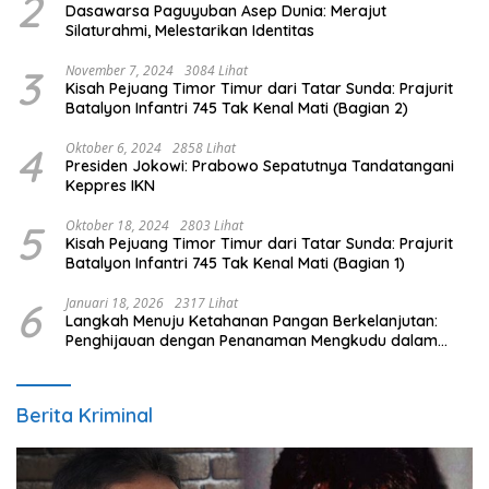
2
Dasawarsa Paguyuban Asep Dunia: Merajut
Silaturahmi, Melestarikan Identitas
3
November 7, 2024
3084 Lihat
Kisah Pejuang Timor Timur dari Tatar Sunda: Prajurit
Batalyon Infantri 745 Tak Kenal Mati (Bagian 2)
4
Oktober 6, 2024
2858 Lihat
Presiden Jokowi: Prabowo Sepatutnya Tandatangani
Keppres IKN
5
Oktober 18, 2024
2803 Lihat
Kisah Pejuang Timor Timur dari Tatar Sunda: Prajurit
Batalyon Infantri 745 Tak Kenal Mati (Bagian 1)
6
Januari 18, 2026
2317 Lihat
Langkah Menuju Ketahanan Pangan Berkelanjutan:
Penghijauan dengan Penanaman Mengkudu dalam
Mendukung Program Pemerintah
Berita Kriminal