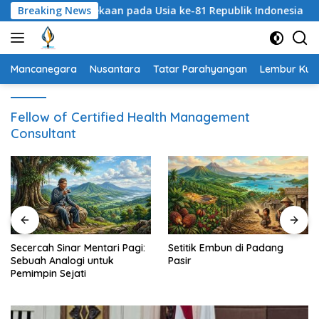
Langsung
gat Kemerdekaan pada Usia ke-81 Republik Indonesia
Breaking News
S
ke
konten
Mancanegara
Nusantara
Tatar Parahyangan
Lembur Kuri
Fellow of Certified Health Management
Consultant
Secercah Sinar Mentari Pagi:
Setitik Embun di Padang
Sebuah Analogi untuk
Pasir
Pemimpin Sejati