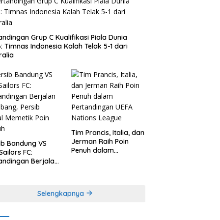
andingan Grup C Kualifikasi Piala Dunia
: Timnas Indonesia Kalah Telak 5-1 dari
ralia
Tim Prancis, Italia, dan
Jerman Raih Poin
ib Bandung VS
Penuh dalam
Sailors FC:
Pertandingan UEFA
andingan Berjalan
Nations League
bang, Persib
l Memetik Poin
uh
Selengkapnya