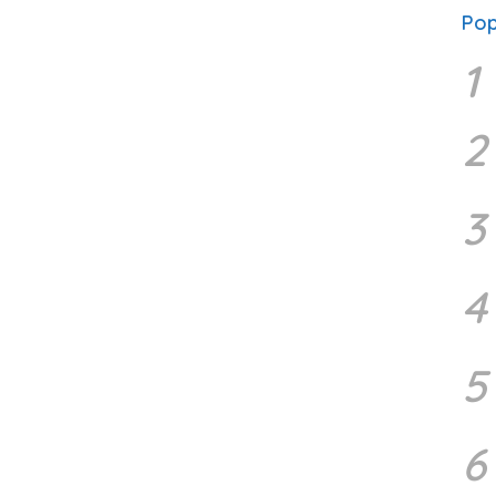
Pop
1
2
3
4
5
6