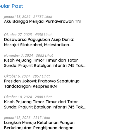
ular Post
Januari 18, 2026
27786 Lihat
Aku Bangga Menjadi Purnawirawan TNI
Oktober 27, 2025
4350 Lihat
Dasawarsa Paguyuban Asep Dunia:
Merajut Silaturahmi, Melestarikan
Identitas
November 7, 2024
3082 Lihat
Kisah Pejuang Timor Timur dari Tatar
Sunda: Prajurit Batalyon Infantri 745 Tak
Kenal Mati (Bagian 2)
Oktober 6, 2024
2857 Lihat
Presiden Jokowi: Prabowo Sepatutnya
Tandatangani Keppres IKN
Oktober 18, 2024
2800 Lihat
Kisah Pejuang Timor Timur dari Tatar
Sunda: Prajurit Batalyon Infantri 745 Tak
Kenal Mati (Bagian 1)
Januari 18, 2026
2317 Lihat
Langkah Menuju Ketahanan Pangan
Berkelanjutan: Penghijauan dengan