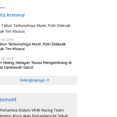
Penanaman Mengkudu dalam Mendukung
Program Pemerintah
ita Kriminal
 16, 2019
ahun Terbunuhnya Munir, Polri Didesak
uk Tim Khusus
 16, 2019
ri Hilang, Nelayan Tewas Mengambang di
ai Cipalawah Garut
Selengkapnya
tomotif