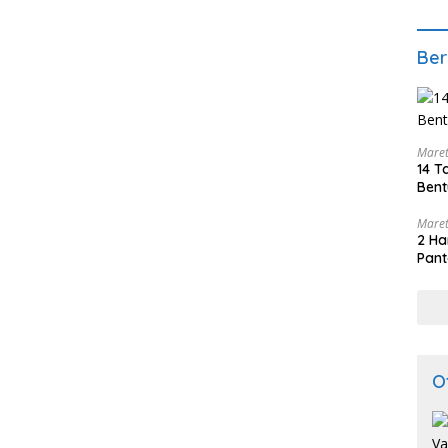
Ber
Maret
14 T
Bent
Maret
2 Ha
Pant
O