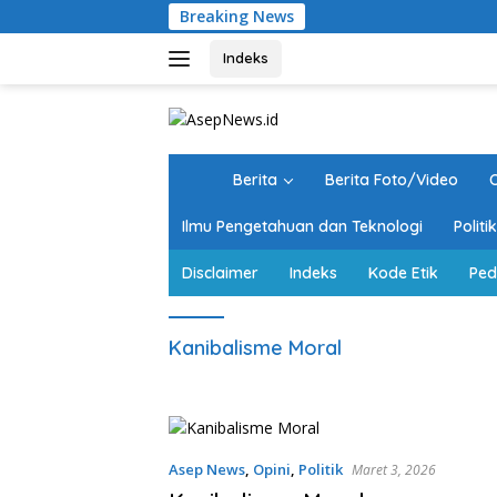
Langsung
Breaking News
ke
konten
Indeks
H
Berita
Berita Foto/Video
O
o
m
Ilmu Pengetahuan dan Teknologi
Polit
e
Disclaimer
Indeks
Kode Etik
Ped
Kanibalisme Moral
Asep News
,
Opini
,
Politik
Maret 3, 2026