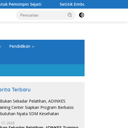
pin Sejati
Setitik Embun di Padang Pasir
Bukan
Pendidikan
erita Terbaru
i 17, 2026
kan Sekadar Pelatihan, ADINKES Training