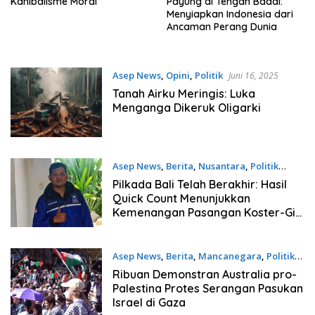
Kanibalisme Moral
Payung di Tengah Badai:
Menyiapkan Indonesia dari
Ancaman Perang Dunia
Asep News
,
Opini
,
Politik
Juni 16, 2025
Tanah Airku Meringis: Luka
Menganga Dikeruk Oligarki
Asep News
,
Berita
,
Nusantara
,
Politik
November 29, 2024
Pilkada Bali Telah Berakhir: Hasil
Quick Count Menunjukkan
Kemenangan Pasangan Koster-Giri
untuk Menjadi Gubernur dan Wakil
Gubernur Bali
Asep News
,
Berita
,
Mancanegara
,
Politik
Oktober 7, 2024
Ribuan Demonstran Australia pro-
Palestina Protes Serangan Pasukan
Israel di Gaza