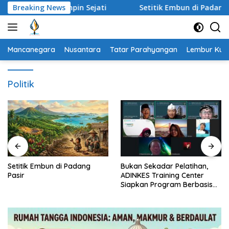
Langsung
 untuk Pemimpin Sejati
Breaking News
Setitik Embun di Padang Pasir
ke
konten
Mancanegara
Nusantara
Tatar Parahyangan
Lembur Kuri
Politik
Setitik Embun di Padang
Bukan Sekadar Pelatihan,
Pasir
ADINKES Training Center
Siapkan Program Berbasis
Kebutuhan Nyata SDM
Kesehatan