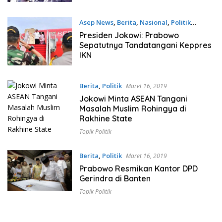
Asep News
,
Berita
,
Nasional
,
Politik
Oktober 6, 2024
Presiden Jokowi: Prabowo
Sepatutnya Tandatangani Keppres
IKN
Berita
,
Politik
Maret 16, 2019
Jokowi Minta ASEAN Tangani
Masalah Muslim Rohingya di
Rakhine State
Topik Politik
Berita
,
Politik
Maret 16, 2019
Prabowo Resmikan Kantor DPD
Gerindra di Banten
Topik Politik