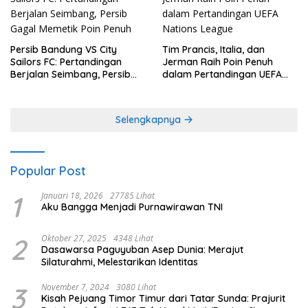
Persib Bandung VS City
Tim Prancis, Italia, dan
Sailors FC: Pertandingan
Jerman Raih Poin Penuh
Berjalan Seimbang, Persib
dalam Pertandingan UEFA
Gagal Memetik Poin Penuh
Nations League
Selengkapnya
Popular Post
1
Januari 18, 2026
27785 Lihat
Aku Bangga Menjadi Purnawirawan TNI
2
Oktober 27, 2025
4348 Lihat
Dasawarsa Paguyuban Asep Dunia: Merajut
Silaturahmi, Melestarikan Identitas
3
November 7, 2024
3080 Lihat
Kisah Pejuang Timor Timur dari Tatar Sunda: Prajurit