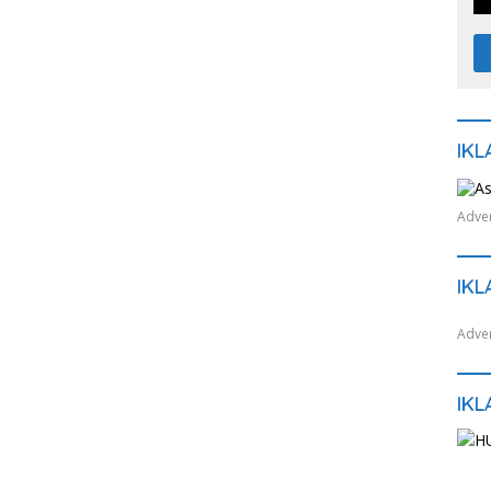
IKL
Adver
IKL
Adver
IKL