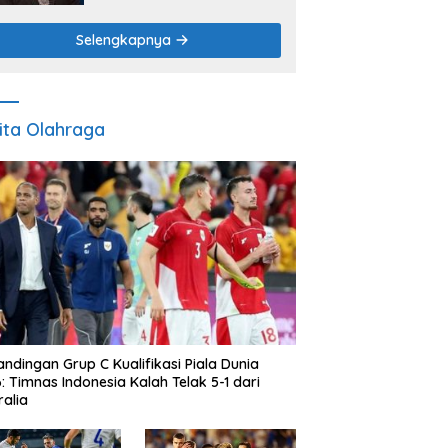
Adat sebagai Pilar Budaya
dan Ketahanan Pangan
Selengkapnya
ita Olahraga
andingan Grup C Kualifikasi Piala Dunia
: Timnas Indonesia Kalah Telak 5-1 dari
ralia