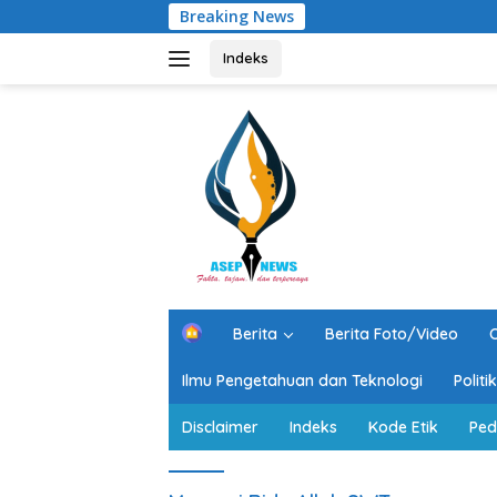
Langsung
Breaking News
Se
ke
konten
Indeks
H
Berita
Berita Foto/Video
O
o
m
Ilmu Pengetahuan dan Teknologi
Polit
e
Disclaimer
Indeks
Kode Etik
Ped