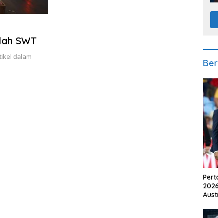
llah SWT
tikel dalam
Ber
Pert
2026
Aust