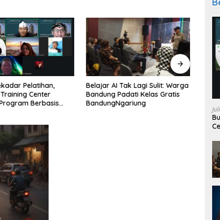
B
Belajar AI Tak Lagi Sulit: Warga
Menav
kadar Pelatihan,
Bandung Padati Kelas Gratis
Keseh
Training Center
BandungNgariung
Fakta
Program Berbasis
Jul
Rake
an Nyata SDM
Bu
an
Ce
Ke