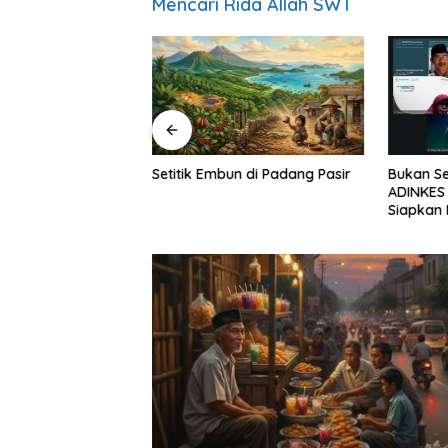
Mencari Rida Allah SWT
ar Mentari Pagi:
Setitik Embun di Padang Pasir
Bukan Se
ogi untuk
ADINKES 
jati
Siapkan 
Kebutuh
Kesehat