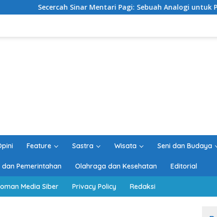
cercah Sinar Mentari Pagi: Sebuah Analogi untuk Pemimpin Seja
pini
Feature
Sastra
Wisata
Seni dan Budaya
ik dan Pemerintahan
Olahraga dan Kesehatan
Editorial
oman Media Siber
Privacy Policy
Redaksi