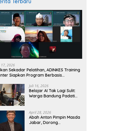
erita Terbaru
igasi Turbulensi
Esai: Geopolitik, Pertahanan,
D
atan Indonesia: Lima
Ekonomi, dan Nasib Bangsa Ini
L
 Mengejutkan dari
i 17, 2026
rnas IKKESINDO
kan Sekadar Pelatihan, ADINKES Training
nter Siapkan Program Berbasis
butuhan Nyata SDM Kesehatan
Juli 16, 2026
Belajar AI Tak Lagi Sulit:
Warga Bandung Padati
Kelas Gratis
BandungNgariung
April 28, 2026
Abah Anton Pimpin Masda
Jabar, Dorong
Kebangkitan Kampung