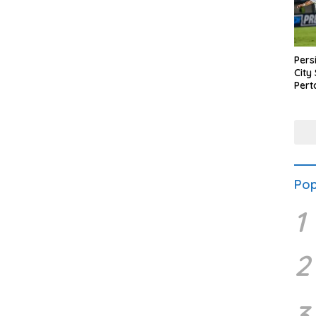
Pers
City 
Pert
Seim
Gaga
Pen
Pop
1
2
3