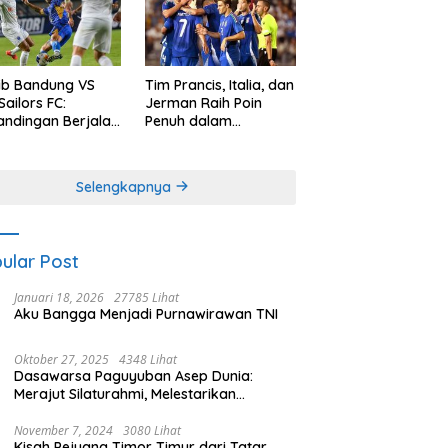
ib Bandung VS
Tim Prancis, Italia, dan
Sailors FC:
Jerman Raih Poin
andingan Berjalan
Penuh dalam
bang, Persib
Pertandingan UEFA
l Memetik Poin
Nations League
uh
Selengkapnya
ular Post
Januari 18, 2026
27785 Lihat
Aku Bangga Menjadi Purnawirawan TNI
Oktober 27, 2025
4348 Lihat
Dasawarsa Paguyuban Asep Dunia:
Merajut Silaturahmi, Melestarikan
Identitas
November 7, 2024
3080 Lihat
Kisah Pejuang Timor Timur dari Tatar