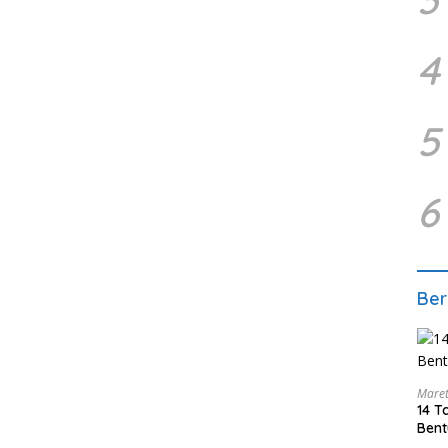
4
5
6
Ber
Maret
14 T
Bent