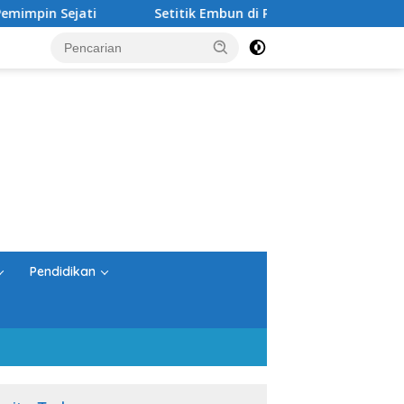
ti
Setitik Embun di Padang Pasir
Bukan Sekada
Pendidikan