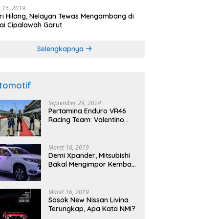
 16, 2019
ri Hilang, Nelayan Tewas Mengambang di
ai Cipalawah Garut
Selengkapnya
tomotif
September 29, 2024
Pertamina Enduro VR46
Racing Team: Valentino
Rossi akan Bertandang ke
Sirkuit Internasional
Pertamina Mandalika
Maret 16, 2019
Tahun 2025
Demi Xpander, Mitsubishi
Bakal Mengimpor Kembali
Pajero Sport
Maret 16, 2019
Sosok New Nissan Livina
Terungkap, Apa Kata NMI?