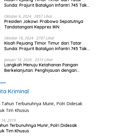
Sunda: Prajurit Batalyon Infantri 745 Tak
Kenal Mati (Bagian 2)
Oktober 6, 2024
2857 Lihat
Presiden Jokowi: Prabowo Sepatutnya
Tandatangani Keppres IKN
Oktober 18, 2024
2797 Lihat
Kisah Pejuang Timor Timur dari Tatar
Sunda: Prajurit Batalyon Infantri 745 Tak
Kenal Mati (Bagian 1)
Januari 18, 2026
2315 Lihat
Langkah Menuju Ketahanan Pangan
Berkelanjutan: Penghijauan dengan
Penanaman Mengkudu dalam Mendukung
Program Pemerintah
ita Kriminal
 16, 2019
ahun Terbunuhnya Munir, Polri Didesak
uk Tim Khusus