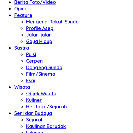
Berita Foto/Video
Opini
Feature
Mengenal Tokoh Sunda
Profile Asep
Jalan-jalan
Gaya Hidup
Sastra
Puisi
Cerpen
Dongeng Sunda
Film/Sinema
Esai
Wisata
Objek Wisata
Kuliner
Heritage/Sejarah
Seni dan Budaya
Sejarah
Kaulinan Barudak
Lukisan