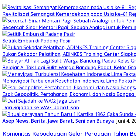
Revitalisasi Semangat Kemerdekaan pada Usia ke-81 Rep
Secercah Sinar Mentari Pagi: Sebuah Analogi untuk Pemim
Setitik Embun di Padang Pasir
Bukan Sekadar Pelatihan, ADINKES Training Center Siap
Belajar AI Tak Lagi Sulit: Warga Bandung Padati Kelas G
Menavigasi Turbulensi Kesehatan Indonesia: Lima Fakta
Esai: Geopolitik, Pertahanan, Ekonomi, dan Nasib Bangsa I
Dari Sajadah ke WAG: Jaga Lisan
Asep News
,
Berita
,
Jawa Barat
,
Seni dan Budaya
Juni 4, 2
Komunitas Kebudayaan Gelar Perayaan Tahun Bar