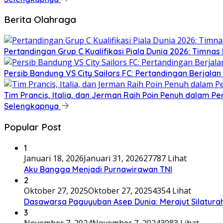
Berita Olahraga
Pertandingan Grup C Kualifikasi Piala Dunia 2026: Timnas 
Persib Bandung VS City Sailors FC: Pertandingan Berjala
Tim Prancis, Italia, dan Jerman Raih Poin Penuh dalam P
Selengkapnya
Popular Post
1
Januari 18, 2026
Januari 31, 2026
27787 Lihat
Aku Bangga Menjadi Purnawirawan TNI
2
Oktober 27, 2025
Oktober 27, 2025
4354 Lihat
Dasawarsa Paguyuban Asep Dunia: Merajut Silaturah
3
November 7, 2024
November 7, 2024
3083 Lihat