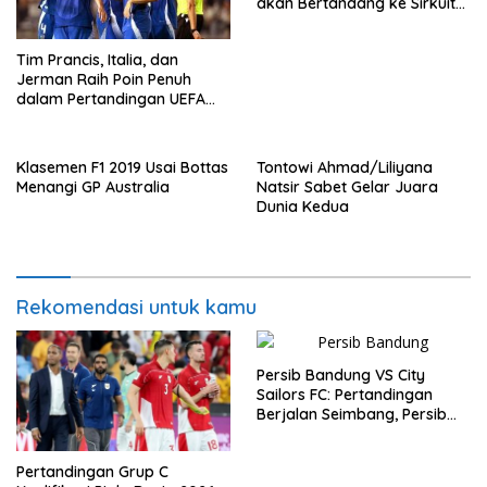
akan Bertandang ke Sirkuit
Internasional Pertamina
Mandalika Tahun 2025
Tim Prancis, Italia, dan
Jerman Raih Poin Penuh
dalam Pertandingan UEFA
Nations League
Klasemen F1 2019 Usai Bottas
Tontowi Ahmad/Liliyana
Menangi GP Australia
Natsir Sabet Gelar Juara
Dunia Kedua
Rekomendasi untuk kamu
Persib Bandung VS City
Sailors FC: Pertandingan
Berjalan Seimbang, Persib
Gagal Memetik Poin Penuh
Pertandingan Grup C