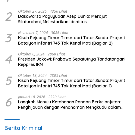
2
Oktober 27, 2025
4356 Lihat
Dasawarsa Paguyuban Asep Dunia: Merajut
Silaturahmi, Melestarikan Identitas
3
November 7, 2024
3086 Lihat
Kisah Pejuang Timor Timur dari Tatar Sunda: Prajurit
Batalyon Infantri 745 Tak Kenal Mati (Bagian 2)
4
Oktober 6, 2024
2860 Lihat
Presiden Jokowi: Prabowo Sepatutnya Tandatangani
Keppres IKN
5
Oktober 18, 2024
2803 Lihat
Kisah Pejuang Timor Timur dari Tatar Sunda: Prajurit
Batalyon Infantri 745 Tak Kenal Mati (Bagian 1)
6
Januari 18, 2026
2320 Lihat
Langkah Menuju Ketahanan Pangan Berkelanjutan:
Penghijauan dengan Penanaman Mengkudu dalam
Mendukung Program Pemerintah
Berita Kriminal