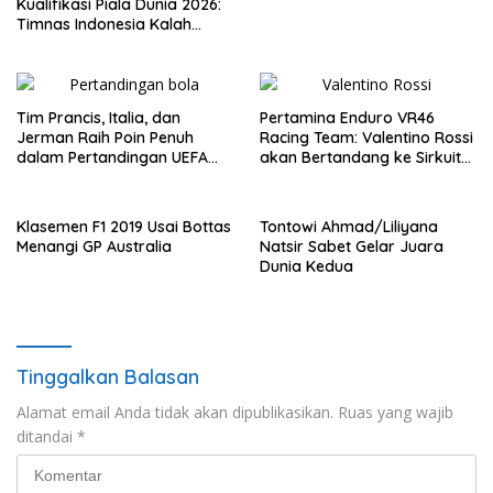
Kualifikasi Piala Dunia 2026:
Timnas Indonesia Kalah
Telak 5-1 dari Australia
Tim Prancis, Italia, dan
Pertamina Enduro VR46
Jerman Raih Poin Penuh
Racing Team: Valentino Rossi
dalam Pertandingan UEFA
akan Bertandang ke Sirkuit
Nations League
Internasional Pertamina
Mandalika Tahun 2025
Klasemen F1 2019 Usai Bottas
Tontowi Ahmad/Liliyana
Menangi GP Australia
Natsir Sabet Gelar Juara
Dunia Kedua
Tinggalkan Balasan
Alamat email Anda tidak akan dipublikasikan.
Ruas yang wajib
ditandai
*