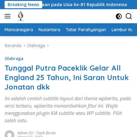
Langsung
 Kemerdekaan pada Usia ke-81 Republik Indonesia
Breaking News
Sece
ke
konten
Mancanegara
Nusantara
Tatar Parahyangan
Lembur Kuri
Beranda
Olahraga
Olahraga
Tunggal Putra Paceklik Gelar All
England 25 Tahun, Ini Saran Untuk
Jonatan dkk
Ini adalah contoh subtitle layout dari theme wpberita, pada
versi terbaru, wpberita menambahkan fitur ini. Wajib
menggunakan plugin KIA subtitle atau WP subtitle. Pilih
salah satu.
Admin SU
-
Topik Berita