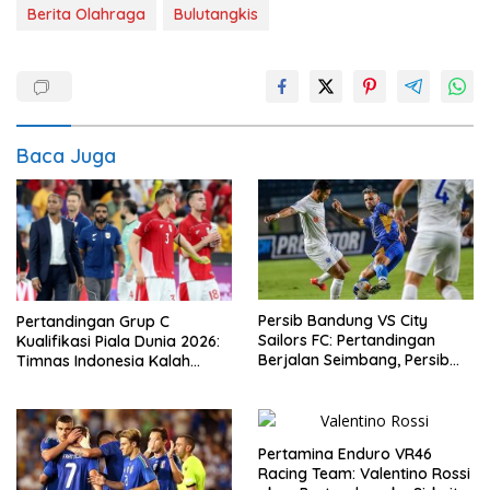
Berita Olahraga
Bulutangkis
Baca Juga
Persib Bandung VS City
Pertandingan Grup C
Sailors FC: Pertandingan
Kualifikasi Piala Dunia 2026:
Berjalan Seimbang, Persib
Timnas Indonesia Kalah
Gagal Memetik Poin Penuh
Telak 5-1 dari Australia
Pertamina Enduro VR46
Racing Team: Valentino Rossi