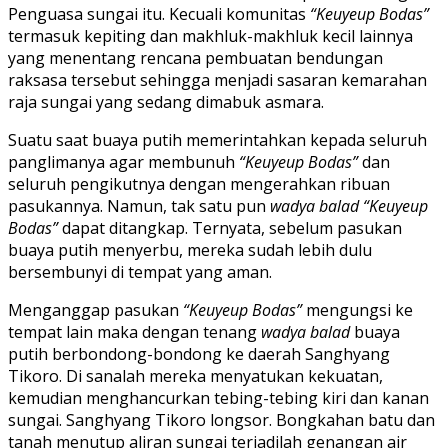
Penguasa sungai itu. Kecuali komunitas
“Keuyeup Bodas”
termasuk kepiting dan makhluk-makhluk kecil lainnya
yang menentang rencana pembuatan bendungan
raksasa tersebut sehingga menjadi sasaran kemarahan
raja sungai yang sedang dimabuk asmara.
Suatu saat buaya putih memerintahkan kepada seluruh
panglimanya agar membunuh
“Keuyeup Bodas”
dan
seluruh pengikutnya dengan mengerahkan ribuan
pasukannya. Namun, tak satu pun
wadya balad
“Keuyeup
Bodas”
dapat ditangkap. Ternyata, sebelum pasukan
buaya putih menyerbu, mereka sudah lebih dulu
bersembunyi di tempat yang aman.
Menganggap pasukan
“Keuyeup Bodas”
mengungsi ke
tempat lain maka dengan tenang
wadya balad
buaya
putih berbondong-bondong ke daerah Sanghyang
Tikoro. Di sanalah mereka menyatukan kekuatan,
kemudian menghancurkan tebing-tebing kiri dan kanan
sungai. Sanghyang Tikoro longsor. Bongkahan batu dan
tanah menutup aliran sungai terjadilah genangan air