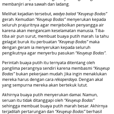
membanjiri area sawah dan ladang.
Melihat kejadian tersebut,
wadya balad
“Keuyeup Bodas”
gerah. Kemudian
“Keuyeup Bodas”
menyerukan kepada
seluruh prajuritnya agar menjebolkan penyangga air
karena akan mengancam keselamatan manusia. Tiba-
tiba air pun surut, membuat buaya putih marah. Ia tahu
gelagat buruk itu perbuatan
“Keuyeup Bodas”
maka
dengan geram ia menyerukan kepada seluruh
pengikutnya agar menyerbu pasukan
“Keuyeup Bodas”
.
Perintah buaya putih itu ternyata ditentang oleh
panglima perangnya sendiri karena membasmi
“Keuyeup
Bodas”
bukan pekerjaan mudah. Jika ingin menaklukan
mereka harus dengan cara
rékaperdaya
. Dengan akal
yang sempurna mereka akan bertekuk lutut.
Akhirnya buaya putih menyerukan damai. Namun,
seruan itu tidak ditanggapi oleh
“Keuyeup Bodas”
sehingga membuat buaya putih marah besar. Akhirnya
terjadilah pertarungan dan
“Keuyeup Bodas”
berhasil