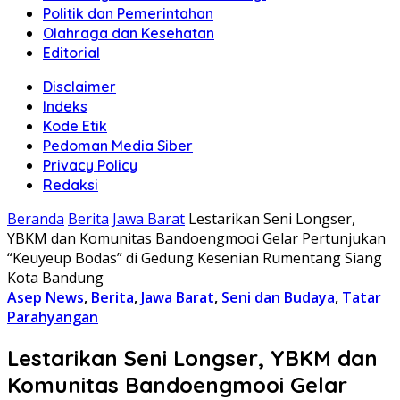
Politik dan Pemerintahan
Olahraga dan Kesehatan
Editorial
Disclaimer
Indeks
Kode Etik
Pedoman Media Siber
Privacy Policy
Redaksi
Beranda
Berita
Jawa Barat
Lestarikan Seni Longser,
YBKM dan Komunitas Bandoengmooi Gelar Pertunjukan
“Keuyeup Bodas” di Gedung Kesenian Rumentang Siang
Kota Bandung
Asep News
,
Berita
,
Jawa Barat
,
Seni dan Budaya
,
Tatar
Parahyangan
Lestarikan Seni Longser, YBKM dan
Komunitas Bandoengmooi Gelar