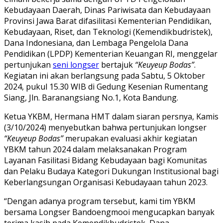
Kebudayaan Daerah, Dinas Pariwisata dan Kebudayaan
Provinsi Jawa Barat difasilitasi Kementerian Pendidikan,
Kebudayaan, Riset, dan Teknologi (Kemendikbudristek),
Dana Indonesiana, dan Lembaga Pengelola Dana
Pendidikan (LPDP) Kementerian Keuangan RI, menggelar
pertunjukan
seni longser
bertajuk
“Keuyeup Bodas”
.
Kegiatan ini akan berlangsung pada Sabtu, 5 Oktober
2024, pukul 15.30 WIB di Gedung Kesenian Rumentang
Siang, Jln. Baranangsiang No.1, Kota Bandung.
Ketua YKBM, Hermana HMT dalam siaran persnya, Kamis
(3/10/2024) menyebutkan bahwa pertunjukan longser
“Keuyeup Bodas”
merupakan evaluasi akhir kegiatan
YBKM tahun 2024 dalam melaksanakan Program
Layanan Fasilitasi Bidang Kebudayaan bagi Komunitas
dan Pelaku Budaya Kategori Dukungan Institusional bagi
Keberlangsungan Organisasi Kebudayaan tahun 2023.
“Dengan adanya program tersebut, kami tim YBKM
bersama Longser Bandoengmooi mengucapkan banyak
terima kasih pada Kemendikbudristek, Dana