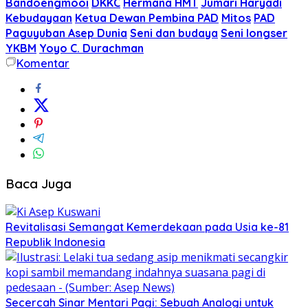
Bandoengmooi
DKKC
Hermana HMT
Jumari Haryadi
Kebudayaan
Ketua Dewan Pembina PAD
Mitos
PAD
Paguyuban Asep Dunia
Seni dan budaya
Seni longser
YKBM
Yoyo C. Durachman
Komentar
Baca Juga
Revitalisasi Semangat Kemerdekaan pada Usia ke-81
Republik Indonesia
Secercah Sinar Mentari Pagi: Sebuah Analogi untuk