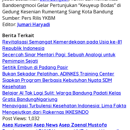
Bandoengmooi Gelar Pertunjukan “Keuyeup Bodas” di
Gedung Kesenian Rumentang Siang Kota Bandung
Sumber: Pers Rilis YKBM
Editor:
Jumari Haryadi
Berita Terkait
Revitalisasi Semangat Kemerdekaan pada Usia ke-81
Republik Indonesia
Secercah Sinar Mentari Pagi: Sebuah Analogi untuk
Pemimpin Sejati
Setitik Embun di Padang Pasir
Bukan Sekadar Pelatihan, ADINKES Training Center
Siapkan Program Berbasis Kebutuhan Nyata SDM
Kesehatan
Belajar AI Tak Lagi Sulit: Warga Bandung Padati Kelas
Gratis BandungNgariung
Menavigasi Turbulensi Kesehatan Indonesia: Lima Fakta
Mengejutkan dari Rakernas IKKESINDO
Post Views:
1,032
Asep Kuswani
Asep News
Asep Zaenal Mustofa