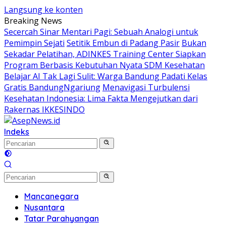
Langsung ke konten
Breaking News
Secercah Sinar Mentari Pagi: Sebuah Analogi untuk
Pemimpin Sejati
Setitik Embun di Padang Pasir
Bukan
Sekadar Pelatihan, ADINKES Training Center Siapkan
Program Berbasis Kebutuhan Nyata SDM Kesehatan
Belajar AI Tak Lagi Sulit: Warga Bandung Padati Kelas
Gratis BandungNgariung
Menavigasi Turbulensi
Kesehatan Indonesia: Lima Fakta Mengejutkan dari
Rakernas IKKESINDO
Indeks
Mancanegara
Nusantara
Tatar Parahyangan