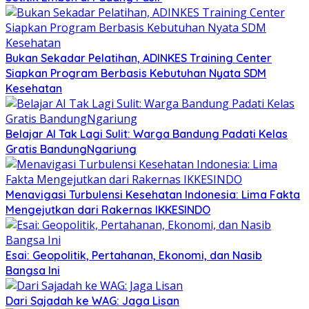
Bukan Sekadar Pelatihan, ADINKES Training Center
Siapkan Program Berbasis Kebutuhan Nyata SDM
Kesehatan
Belajar AI Tak Lagi Sulit: Warga Bandung Padati Kelas
Gratis BandungNgariung
Menavigasi Turbulensi Kesehatan Indonesia: Lima Fakta
Mengejutkan dari Rakernas IKKESINDO
Esai: Geopolitik, Pertahanan, Ekonomi, dan Nasib
Bangsa Ini
Dari Sajadah ke WAG: Jaga Lisan