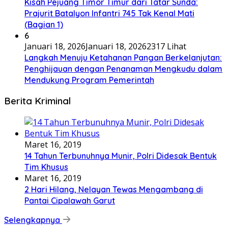
Kisah Pejuang Timor Timur dari Tatar Sunda:
Prajurit Batalyon Infantri 745 Tak Kenal Mati
(Bagian 1)
6
Januari 18, 2026
Januari 18, 2026
2317 Lihat
Langkah Menuju Ketahanan Pangan Berkelanjutan:
Penghijauan dengan Penanaman Mengkudu dalam
Mendukung Program Pemerintah
Berita Kriminal
Maret 16, 2019
14 Tahun Terbunuhnya Munir, Polri Didesak Bentuk
Tim Khusus
Maret 16, 2019
2 Hari Hilang, Nelayan Tewas Mengambang di
Pantai Cipalawah Garut
Selengkapnya