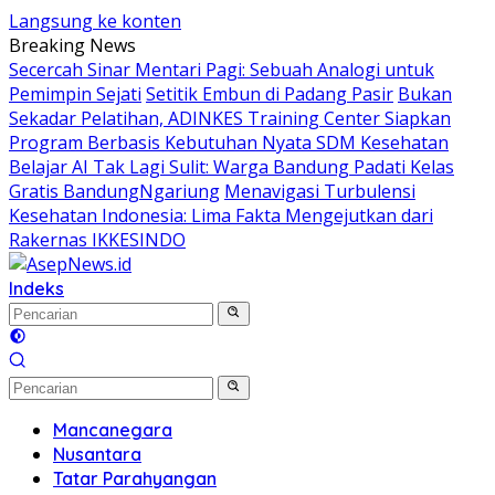
Langsung ke konten
Breaking News
Secercah Sinar Mentari Pagi: Sebuah Analogi untuk
Pemimpin Sejati
Setitik Embun di Padang Pasir
Bukan
Sekadar Pelatihan, ADINKES Training Center Siapkan
Program Berbasis Kebutuhan Nyata SDM Kesehatan
Belajar AI Tak Lagi Sulit: Warga Bandung Padati Kelas
Gratis BandungNgariung
Menavigasi Turbulensi
Kesehatan Indonesia: Lima Fakta Mengejutkan dari
Rakernas IKKESINDO
Indeks
Mancanegara
Nusantara
Tatar Parahyangan