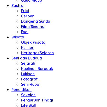
Gaya Hidup
Sastra
Puisi
Cerpen
Dongeng Sunda
Film/Sinema
Esai
Wisata
Objek Wisata
Kuliner
Heritage/Sejarah
Seni dan Budaya
Sejarah
Kaulinan Barudak
Lukisan
Fotografi
Seni Rupa
Pendidikan
Sekolah
Perguruan Tinggi
Life Skill