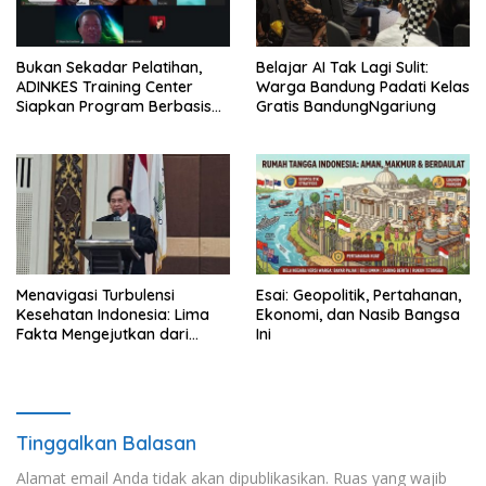
Bukan Sekadar Pelatihan,
Belajar AI Tak Lagi Sulit:
ADINKES Training Center
Warga Bandung Padati Kelas
Siapkan Program Berbasis
Gratis BandungNgariung
Kebutuhan Nyata SDM
Kesehatan
Menavigasi Turbulensi
Esai: Geopolitik, Pertahanan,
Kesehatan Indonesia: Lima
Ekonomi, dan Nasib Bangsa
Fakta Mengejutkan dari
Ini
Rakernas IKKESINDO
Tinggalkan Balasan
Alamat email Anda tidak akan dipublikasikan.
Ruas yang wajib