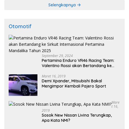
Selengkapnya
Otomotif
September 29, 2024
Pertamina Enduro VR46 Racing Team:
Valentino Rossi akan Bertandang ke
Sirkuit Internasional Pertamina
Mandalika Tahun 2025
Maret 16, 2019
Demi Xpander, Mitsubishi Bakal
Mengimpor Kembali Pajero Sport
Mare
T 16,
2019
Sosok New Nissan Livina Terungkap,
Apa Kata NMI?