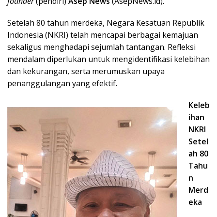
founder
(pendiri)
Asep News
(AsepNews.id).
Setelah 80 tahun merdeka, Negara Kesatuan Republik
Indonesia (NKRI) telah mencapai berbagai kemajuan
sekaligus menghadapi sejumlah tantangan. Refleksi
mendalam diperlukan untuk mengidentifikasi kelebihan
dan kekurangan, serta merumuskan upaya
penanggulangan yang efektif.
Keleb
ihan
NKRI
Setel
ah 80
Tahu
n
Merd
eka