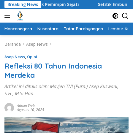
Langsung
i untuk Pemimpin Sejati
Breaking News
Setitik Embun di Padang Pasir
ke
konten
Mancanegara
Nusantara
Tatar Parahyangan
Lembur Kuri
Beranda
Asep News
Asep News
,
Opini
Refleksi 80 Tahun Indonesia
Merdeka
Artikel ini ditulis oleh: Mayjen TNI (Purn.) Asep Kuswani,
S.H., M.Si.Han.
Admin Web
Agustus 10, 2025