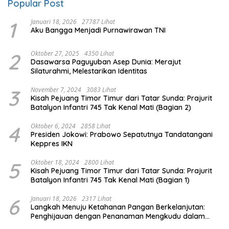
Popular Post
1
Januari 18, 2026
27787 Lihat
Aku Bangga Menjadi Purnawirawan TNI
2
Oktober 27, 2025
4350 Lihat
Dasawarsa Paguyuban Asep Dunia: Merajut
Silaturahmi, Melestarikan Identitas
3
November 7, 2024
3083 Lihat
Kisah Pejuang Timor Timur dari Tatar Sunda: Prajurit
Batalyon Infantri 745 Tak Kenal Mati (Bagian 2)
4
Oktober 6, 2024
2858 Lihat
Presiden Jokowi: Prabowo Sepatutnya Tandatangani
Keppres IKN
5
Oktober 18, 2024
2800 Lihat
Kisah Pejuang Timor Timur dari Tatar Sunda: Prajurit
Batalyon Infantri 745 Tak Kenal Mati (Bagian 1)
6
Januari 18, 2026
2317 Lihat
Langkah Menuju Ketahanan Pangan Berkelanjutan:
Penghijauan dengan Penanaman Mengkudu dalam
Mendukung Program Pemerintah