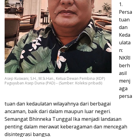
1.
Persa
tuan
dan
Keda
ulata
n:
NKRI
berh
asil
Asep Kuswani, S.H., M.Si.Han., Ketua Dewan Pembina (KDP)
menj
Paguyuban Asep Dunia (PAD) – (Sumber: Koleksi pribadi)
aga
persa
tuan dan kedaulatan wilayahnya dari berbagai
ancaman, baik dari dalam maupun luar negeri.
Semangat Bhinneka Tunggal Ika menjadi landasan
penting dalam merawat keberagaman dan mencegah
disintegrasi bangsa.