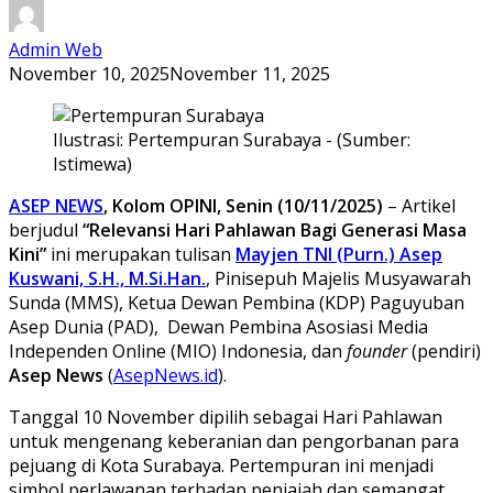
Admin Web
November 10, 2025
November 11, 2025
Ilustrasi: Pertempuran Surabaya - (Sumber:
Istimewa)
ASEP NEWS
, Kolom OPINI, Senin (10/11/2025)
– Artikel
berjudul
“Relevansi Hari Pahlawan Bagi Generasi Masa
Kini”
ini merupakan tulisan
Mayjen TNI (Purn.) Asep
Kuswani, S.H., M.Si.Han.
, Pinisepuh Majelis Musyawarah
Sunda (MMS), Ketua Dewan Pembina (KDP) Paguyuban
Asep Dunia (PAD), Dewan Pembina Asosiasi Media
Independen Online (MIO) Indonesia, dan
founder
(pendiri)
Asep News
(
AsepNews.id
).
Tanggal 10 November dipilih sebagai Hari Pahlawan
untuk mengenang keberanian dan pengorbanan para
pejuang di Kota Surabaya. Pertempuran ini menjadi
simbol perlawanan terhadap penjajah dan semangat