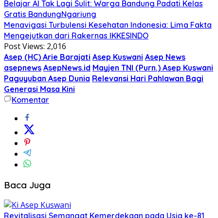
Belajar AI Tak Lagi Sulit: Warga Bandung Padati Kelas
Gratis BandungNgariung
Menavigasi Turbulensi Kesehatan Indonesia: Lima Fakta
Mengejutkan dari Rakernas IKKESINDO
Post Views:
2,016
Asep (HC) Arie Barajati
Asep Kuswani
Asep News
asepnews
AsepNews.id
Mayjen TNI (Purn.) Asep Kuswani
Paguyuban Asep Dunia
Relevansi Hari Pahlawan Bagi
Generasi Masa Kini
Komentar
Baca Juga
Revitalisasi Semangat Kemerdekaan pada Usia ke-81