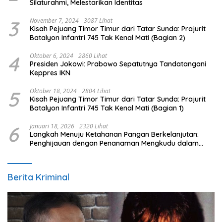
Silaturahmi, Melestarikan Identitas
3
November 7, 2024
3087 Lihat
Kisah Pejuang Timor Timur dari Tatar Sunda: Prajurit
Batalyon Infantri 745 Tak Kenal Mati (Bagian 2)
4
Oktober 6, 2024
2860 Lihat
Presiden Jokowi: Prabowo Sepatutnya Tandatangani
Keppres IKN
5
Oktober 18, 2024
2804 Lihat
Kisah Pejuang Timor Timur dari Tatar Sunda: Prajurit
Batalyon Infantri 745 Tak Kenal Mati (Bagian 1)
6
Januari 18, 2026
2320 Lihat
Langkah Menuju Ketahanan Pangan Berkelanjutan:
Penghijauan dengan Penanaman Mengkudu dalam
Mendukung Program Pemerintah
Berita Kriminal