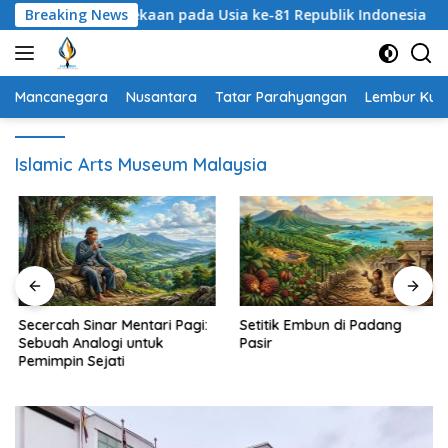
Langsung
ngat Kemerdekaan pada Usia ke-81 Republik Indonesia
Breaking News
S
ke
konten
Mancanegara
Nusantara
Tatar Parahyangan
Lembur Kuri
Islamic Arts Museum Malaysia
Secercah Sinar Mentari Pagi:
Setitik Embun di Padang
Sebuah Analogi untuk
Pasir
Pemimpin Sejati