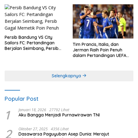
Persib Bandung VS City
Sailors FC: Pertandingan
Tim Prancis, Italia, dan
Berjalan Seimbang, Persib
Jerman Raih Poin Penuh
Gagal Memetik Poin Penuh
dalam Pertandingan UEFA
Nations League
Selengkapnya
Popular Post
1
Januari 18, 2026
27792 Lihat
Aku Bangga Menjadi Purnawirawan TNI
2
Oktober 27, 2025
4356 Lihat
Dasawarsa Paguyuban Asep Dunia: Merajut