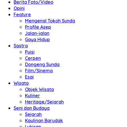
Berita Foto/Video
Opini
Feature
Mengenal Tokoh Sunda
Profile Asep
Jalan-jalan
Gaya Hidup
Sastra
Puisi
Cerpen
Dongeng Sunda
Film/Sinema
Esai
Wisata
Objek Wisata
Kuliner
Heritage/Sejarah
Seni dan Budaya
Sejarah
Kaulinan Barudak
Lukisan