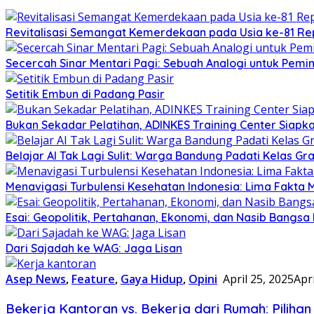
Revitalisasi Semangat Kemerdekaan pada Usia ke-81 Rep
Secercah Sinar Mentari Pagi: Sebuah Analogi untuk Pemim
Setitik Embun di Padang Pasir
Bukan Sekadar Pelatihan, ADINKES Training Center Siap
Belajar AI Tak Lagi Sulit: Warga Bandung Padati Kelas G
Menavigasi Turbulensi Kesehatan Indonesia: Lima Fakta
Esai: Geopolitik, Pertahanan, Ekonomi, dan Nasib Bangsa I
Dari Sajadah ke WAG: Jaga Lisan
Asep News
,
Feature
,
Gaya Hidup
,
Opini
April 25, 2025
Apri
Bekerja Kantoran vs. Bekerja dari Rumah: Piliha