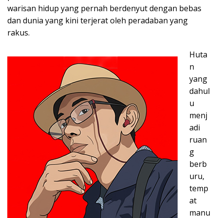
warisan hidup yang pernah berdenyut dengan bebas
dan dunia yang kini terjerat oleh peradaban yang
rakus.
Huta
n
yang
dahul
u
menj
adi
ruan
g
berb
uru,
temp
at
manu