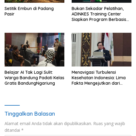
Setitik Embun di Padang
Bukan Sekadar Pelatihan,
Pasir
ADINKES Training Center
Siapkan Program Berbasis
Kebutuhan Nyata SDM
Kesehatan
Belajar AI Tak Lagi Sulit:
Menavigasi Turbulensi
Warga Bandung Padati Kelas
Kesehatan Indonesia: Lima
Gratis BandungNgariung
Fakta Mengejutkan dari
Rakernas IKKESINDO
Tinggalkan Balasan
Alamat email Anda tidak akan dipublikasikan.
Ruas yang wajib
ditandai
*