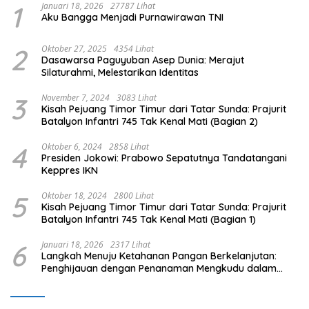
1
Januari 18, 2026
27787 Lihat
Aku Bangga Menjadi Purnawirawan TNI
2
Oktober 27, 2025
4354 Lihat
Dasawarsa Paguyuban Asep Dunia: Merajut
Silaturahmi, Melestarikan Identitas
3
November 7, 2024
3083 Lihat
Kisah Pejuang Timor Timur dari Tatar Sunda: Prajurit
Batalyon Infantri 745 Tak Kenal Mati (Bagian 2)
4
Oktober 6, 2024
2858 Lihat
Presiden Jokowi: Prabowo Sepatutnya Tandatangani
Keppres IKN
5
Oktober 18, 2024
2800 Lihat
Kisah Pejuang Timor Timur dari Tatar Sunda: Prajurit
Batalyon Infantri 745 Tak Kenal Mati (Bagian 1)
6
Januari 18, 2026
2317 Lihat
Langkah Menuju Ketahanan Pangan Berkelanjutan:
Penghijauan dengan Penanaman Mengkudu dalam
Mendukung Program Pemerintah