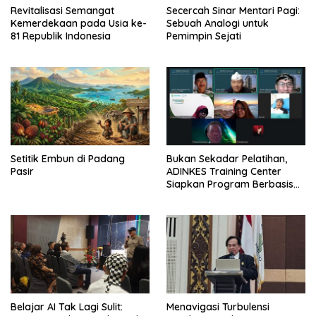
Revitalisasi Semangat
Secercah Sinar Mentari Pagi:
Kemerdekaan pada Usia ke-
Sebuah Analogi untuk
81 Republik Indonesia
Pemimpin Sejati
Setitik Embun di Padang
Bukan Sekadar Pelatihan,
Pasir
ADINKES Training Center
Siapkan Program Berbasis
Kebutuhan Nyata SDM
Kesehatan
Belajar AI Tak Lagi Sulit:
Menavigasi Turbulensi