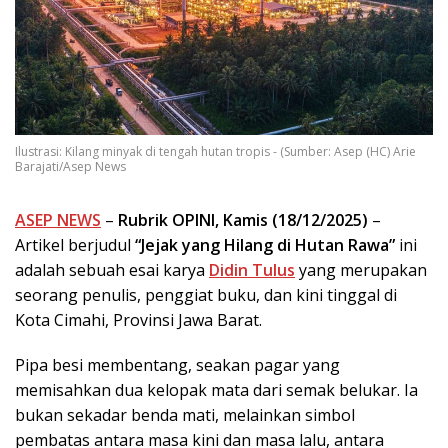
Ilustrasi: Kilang minyak di tengah hutan tropis - (Sumber: Asep (HC) Arie
Barajati/Asep News
ASEP NEWS
–
Rubrik OPINI, Kamis (18/12/2025)
–
Artikel berjudul
“
Jejak yang Hilang di Hutan Rawa
”
ini
adalah sebuah esai karya
Didin Tulus
yang merupakan
seorang penulis, penggiat buku, dan kini tinggal di
Kota Cimahi, Provinsi Jawa Barat.
Pipa besi membentang, seakan pagar yang
memisahkan dua kelopak mata dari semak belukar. Ia
bukan sekadar benda mati, melainkan simbol
pembatas antara masa kini dan masa lalu, antara