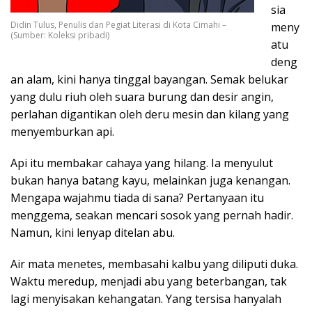
sia
Didin Tulus, Penulis dan Pegiat Literasi di Kota Cimahi –
meny
(Sumber: Koleksi pribadi)
atu
deng
an alam, kini hanya tinggal bayangan. Semak belukar
yang dulu riuh oleh suara burung dan desir angin,
perlahan digantikan oleh deru mesin dan kilang yang
menyemburkan api.
Api itu membakar cahaya yang hilang. Ia menyulut
bukan hanya batang kayu, melainkan juga kenangan.
Mengapa wajahmu tiada di sana? Pertanyaan itu
menggema, seakan mencari sosok yang pernah hadir.
Namun, kini lenyap ditelan abu.
Air mata menetes, membasahi kalbu yang diliputi duka.
Waktu meredup, menjadi abu yang beterbangan, tak
lagi menyisakan kehangatan. Yang tersisa hanyalah