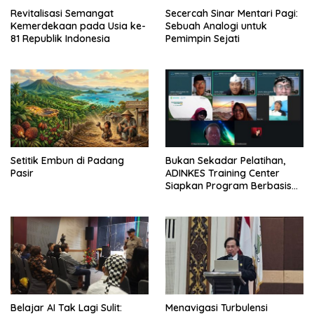
Revitalisasi Semangat
Secercah Sinar Mentari Pagi:
Kemerdekaan pada Usia ke-
Sebuah Analogi untuk
81 Republik Indonesia
Pemimpin Sejati
Setitik Embun di Padang
Bukan Sekadar Pelatihan,
Pasir
ADINKES Training Center
Siapkan Program Berbasis
Kebutuhan Nyata SDM
Kesehatan
Belajar AI Tak Lagi Sulit:
Menavigasi Turbulensi