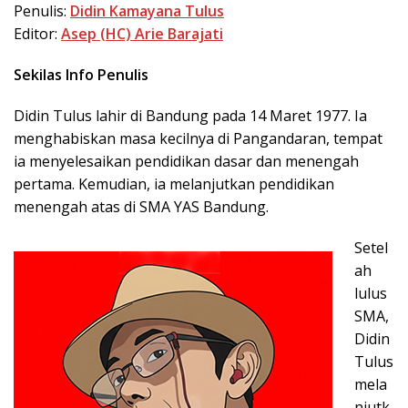
Penulis:
Didin Kamayana Tulus
Editor:
Asep (HC) Arie Barajati
Sekilas Info Penulis
Didin Tulus lahir di Bandung pada 14 Maret 1977. Ia
menghabiskan masa kecilnya di Pangandaran, tempat
ia menyelesaikan pendidikan dasar dan menengah
pertama. Kemudian, ia melanjutkan pendidikan
menengah atas di SMA YAS Bandung.
Setel
ah
lulus
SMA,
Didin
Tulus
mela
njutk