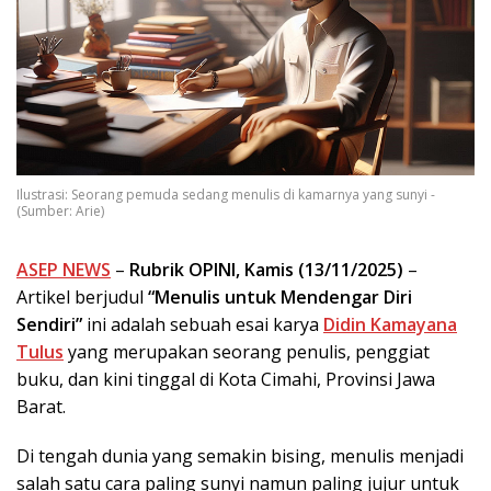
Ilustrasi: Seorang pemuda sedang menulis di kamarnya yang sunyi -
(Sumber: Arie)
ASEP NEWS
–
Rubrik OPINI, Kamis (13/11/2025)
–
Artikel berjudul
“Menulis untuk Mendengar Diri
Sendiri”
ini adalah sebuah esai karya
Didin Kamayana
Tulus
yang merupakan seorang penulis, penggiat
buku, dan kini tinggal di Kota Cimahi, Provinsi Jawa
Barat.
Di tengah dunia yang semakin bising, menulis menjadi
salah satu cara paling sunyi namun paling jujur untuk