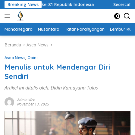
Langsung
a ke-81 Republik Indonesia
Breaking News
Secercah Sinar Mentari Pa
ke
konten
Mancanegara
Nusantara
Tatar Parahyangan
Lembur Kuri
Beranda
Asep News
Asep News
,
Opini
Menulis untuk Mendengar Diri
Sendiri
Artikel ini ditulis oleh: Didin Kamayana Tulus
Admin Web
November 13, 2025