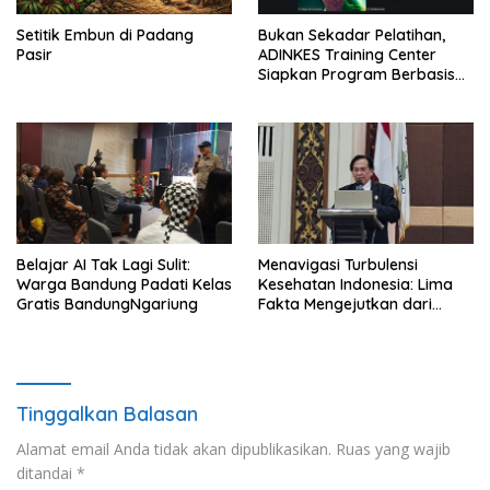
Setitik Embun di Padang
Bukan Sekadar Pelatihan,
Pasir
ADINKES Training Center
Siapkan Program Berbasis
Kebutuhan Nyata SDM
Kesehatan
Belajar AI Tak Lagi Sulit:
Menavigasi Turbulensi
Warga Bandung Padati Kelas
Kesehatan Indonesia: Lima
Gratis BandungNgariung
Fakta Mengejutkan dari
Rakernas IKKESINDO
Tinggalkan Balasan
Alamat email Anda tidak akan dipublikasikan.
Ruas yang wajib
ditandai
*