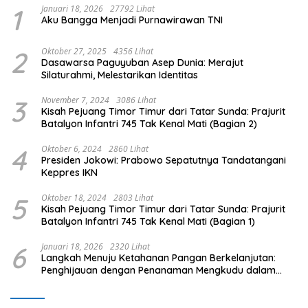
1
Januari 18, 2026
27792 Lihat
Aku Bangga Menjadi Purnawirawan TNI
2
Oktober 27, 2025
4356 Lihat
Dasawarsa Paguyuban Asep Dunia: Merajut
Silaturahmi, Melestarikan Identitas
3
November 7, 2024
3086 Lihat
Kisah Pejuang Timor Timur dari Tatar Sunda: Prajurit
Batalyon Infantri 745 Tak Kenal Mati (Bagian 2)
4
Oktober 6, 2024
2860 Lihat
Presiden Jokowi: Prabowo Sepatutnya Tandatangani
Keppres IKN
5
Oktober 18, 2024
2803 Lihat
Kisah Pejuang Timor Timur dari Tatar Sunda: Prajurit
Batalyon Infantri 745 Tak Kenal Mati (Bagian 1)
6
Januari 18, 2026
2320 Lihat
Langkah Menuju Ketahanan Pangan Berkelanjutan:
Penghijauan dengan Penanaman Mengkudu dalam
Mendukung Program Pemerintah