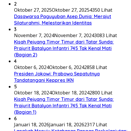
2
Oktober 27, 2025
Oktober 27, 2025
4350 Lihat
Dasawarsa Paguyuban Asep Dunia: Merajut
Silaturahmi, Melestarikan Identitas
3
November 7, 2024
November 7, 2024
3083 Lihat
Kisah Pejuang Timor Timur dari Tatar Sunda:
Prajurit Batalyon Infantri 745 Tak Kenal Mati
(Bagian 2)
4
Oktober 6, 2024
Oktober 6, 2024
2858 Lihat
Presiden Jokowi: Prabowo Sepatutnya
Tandatangani Keppres IKN
5
Oktober 18, 2024
Oktober 18, 2024
2800 Lihat
Kisah Pejuang Timor Timur dari Tatar Sunda:
Prajurit Batalyon Infantri 745 Tak Kenal Mati
(Bagian 1)
6
Januari 18, 2026
Januari 18, 2026
2317 Lihat
Langkah Menuju Ketahanan Pangan Berkelanjutan: