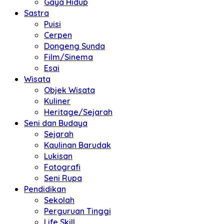
Gaya Hidup
Sastra
Puisi
Cerpen
Dongeng Sunda
Film/Sinema
Esai
Wisata
Objek Wisata
Kuliner
Heritage/Sejarah
Seni dan Budaya
Sejarah
Kaulinan Barudak
Lukisan
Fotografi
Seni Rupa
Pendidikan
Sekolah
Perguruan Tinggi
Life Skill