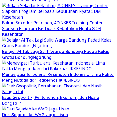
Bukan Sekadar Pelatihan, ADINKES Training Center
Siapkan Program Berbasis Kebutuhan Nyata SDM
Kesehatan
Belajar AI Tak Lagi Sulit: Warga Bandung Padati Kelas
Gratis BandungNgariung
Menavigasi Turbulensi Kesehatan Indonesia: Lima Fakta
Mengejutkan dari Rakernas IKKESINDO
Esai: Geopolitik, Pertahanan, Ekonomi, dan Nasib
Bangsa Ini
Dari Sajadah ke WAG: Jaga Lisan