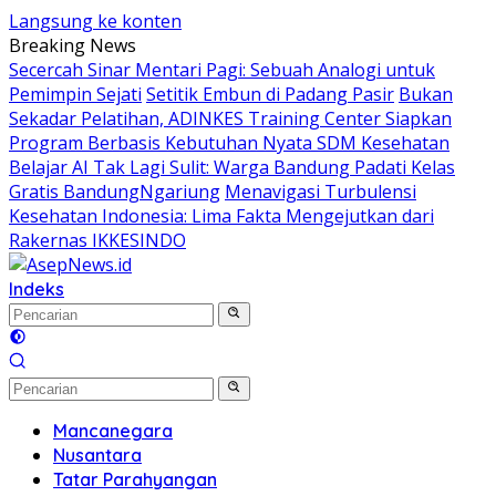
Langsung ke konten
Breaking News
Secercah Sinar Mentari Pagi: Sebuah Analogi untuk
Pemimpin Sejati
Setitik Embun di Padang Pasir
Bukan
Sekadar Pelatihan, ADINKES Training Center Siapkan
Program Berbasis Kebutuhan Nyata SDM Kesehatan
Belajar AI Tak Lagi Sulit: Warga Bandung Padati Kelas
Gratis BandungNgariung
Menavigasi Turbulensi
Kesehatan Indonesia: Lima Fakta Mengejutkan dari
Rakernas IKKESINDO
Indeks
Mancanegara
Nusantara
Tatar Parahyangan