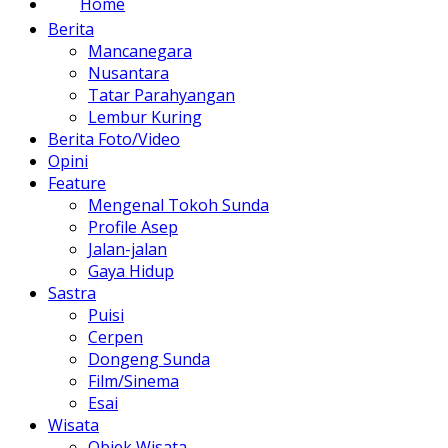
Home
Berita
Mancanegara
Nusantara
Tatar Parahyangan
Lembur Kuring
Berita Foto/Video
Opini
Feature
Mengenal Tokoh Sunda
Profile Asep
Jalan-jalan
Gaya Hidup
Sastra
Puisi
Cerpen
Dongeng Sunda
Film/Sinema
Esai
Wisata
Objek Wisata