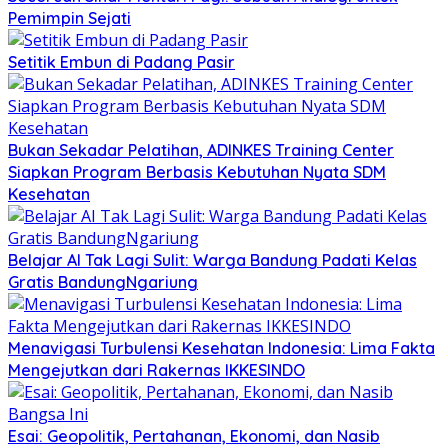
Pemimpin Sejati
Setitik Embun di Padang Pasir
Bukan Sekadar Pelatihan, ADINKES Training Center
Siapkan Program Berbasis Kebutuhan Nyata SDM
Kesehatan
Belajar AI Tak Lagi Sulit: Warga Bandung Padati Kelas
Gratis BandungNgariung
Menavigasi Turbulensi Kesehatan Indonesia: Lima Fakta
Mengejutkan dari Rakernas IKKESINDO
Esai: Geopolitik, Pertahanan, Ekonomi, dan Nasib