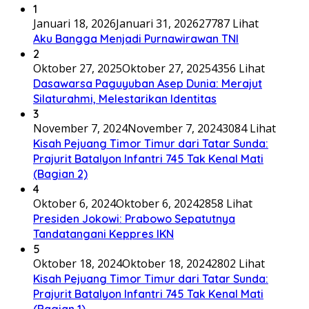
1
Januari 18, 2026
Januari 31, 2026
27787 Lihat
Aku Bangga Menjadi Purnawirawan TNI
2
Oktober 27, 2025
Oktober 27, 2025
4356 Lihat
Dasawarsa Paguyuban Asep Dunia: Merajut
Silaturahmi, Melestarikan Identitas
3
November 7, 2024
November 7, 2024
3084 Lihat
Kisah Pejuang Timor Timur dari Tatar Sunda:
Prajurit Batalyon Infantri 745 Tak Kenal Mati
(Bagian 2)
4
Oktober 6, 2024
Oktober 6, 2024
2858 Lihat
Presiden Jokowi: Prabowo Sepatutnya
Tandatangani Keppres IKN
5
Oktober 18, 2024
Oktober 18, 2024
2802 Lihat
Kisah Pejuang Timor Timur dari Tatar Sunda:
Prajurit Batalyon Infantri 745 Tak Kenal Mati
(Bagian 1)