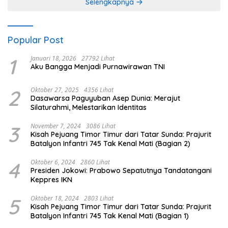
Selengkapnya
Popular Post
1
Januari 18, 2026
27792 Lihat
Aku Bangga Menjadi Purnawirawan TNI
2
Oktober 27, 2025
4356 Lihat
Dasawarsa Paguyuban Asep Dunia: Merajut
Silaturahmi, Melestarikan Identitas
3
November 7, 2024
3086 Lihat
Kisah Pejuang Timor Timur dari Tatar Sunda: Prajurit
Batalyon Infantri 745 Tak Kenal Mati (Bagian 2)
4
Oktober 6, 2024
2860 Lihat
Presiden Jokowi: Prabowo Sepatutnya Tandatangani
Keppres IKN
5
Oktober 18, 2024
2803 Lihat
Kisah Pejuang Timor Timur dari Tatar Sunda: Prajurit
Batalyon Infantri 745 Tak Kenal Mati (Bagian 1)