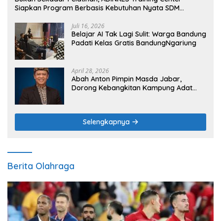
Siapkan Program Berbasis Kebutuhan Nyata SDM
Kesehatan
Juli 16, 2026
Belajar AI Tak Lagi Sulit: Warga Bandung
Padati Kelas Gratis BandungNgariung
April 28, 2026
Abah Anton Pimpin Masda Jabar,
Dorong Kebangkitan Kampung Adat
sebagai Pilar Budaya dan Ketahanan
Pangan
Selengkapnya
Berita Olahraga