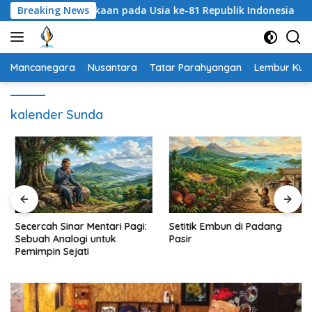
Langsung
at Kemerdekaan pada Usia ke-81 Republik Indonesia
Breaking News
Se
ke
konten
Mancanegara
Nusantara
Tatar Parahyangan
Lembur Kuri
kalender Sunda
Secercah Sinar Mentari Pagi:
Setitik Embun di Padang
Sebuah Analogi untuk
Pasir
Pemimpin Sejati