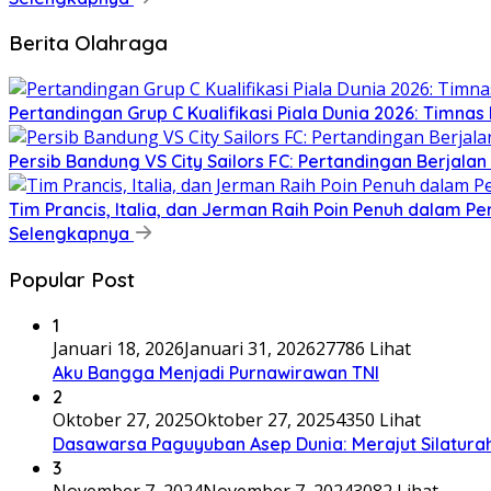
Berita Olahraga
Pertandingan Grup C Kualifikasi Piala Dunia 2026: Timnas 
Persib Bandung VS City Sailors FC: Pertandingan Berjala
Tim Prancis, Italia, dan Jerman Raih Poin Penuh dalam P
Selengkapnya
Popular Post
1
Januari 18, 2026
Januari 31, 2026
27786 Lihat
Aku Bangga Menjadi Purnawirawan TNI
2
Oktober 27, 2025
Oktober 27, 2025
4350 Lihat
Dasawarsa Paguyuban Asep Dunia: Merajut Silaturah
3
November 7, 2024
November 7, 2024
3082 Lihat