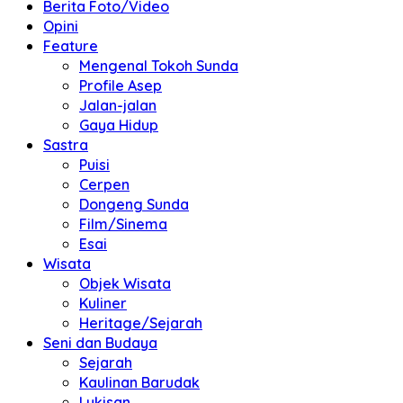
Berita Foto/Video
Opini
Feature
Mengenal Tokoh Sunda
Profile Asep
Jalan-jalan
Gaya Hidup
Sastra
Puisi
Cerpen
Dongeng Sunda
Film/Sinema
Esai
Wisata
Objek Wisata
Kuliner
Heritage/Sejarah
Seni dan Budaya
Sejarah
Kaulinan Barudak
Lukisan