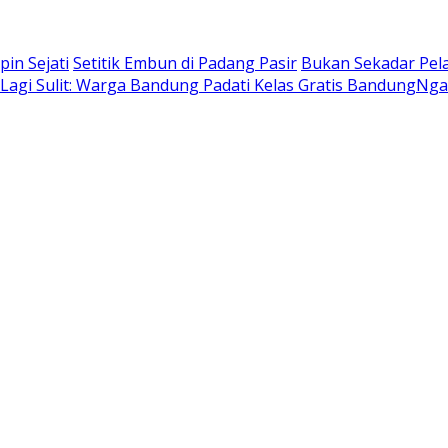
in Sejati
Setitik Embun di Padang Pasir
Bukan Sekadar Pel
k Lagi Sulit: Warga Bandung Padati Kelas Gratis BandungNg