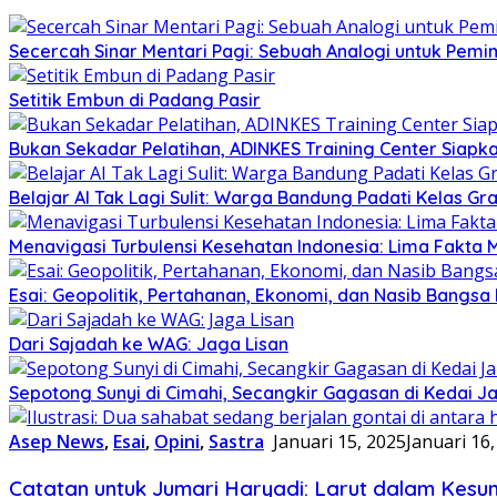
Secercah Sinar Mentari Pagi: Sebuah Analogi untuk Pemim
Setitik Embun di Padang Pasir
Bukan Sekadar Pelatihan, ADINKES Training Center Siap
Belajar AI Tak Lagi Sulit: Warga Bandung Padati Kelas G
Menavigasi Turbulensi Kesehatan Indonesia: Lima Fakta
Esai: Geopolitik, Pertahanan, Ekonomi, dan Nasib Bangsa I
Dari Sajadah ke WAG: Jaga Lisan
Sepotong Sunyi di Cimahi, Secangkir Gagasan di Kedai J
Asep News
,
Esai
,
Opini
,
Sastra
Januari 15, 2025
Januari 16
Catatan untuk Jumari Haryadi: Larut dalam Kesu