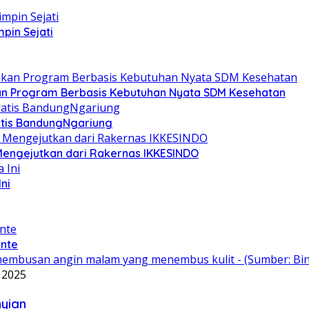
pin Sejati
kan Program Berbasis Kebutuhan Nyata SDM Kesehatan
ratis BandungNgariung
 Mengejutkan dari Rakernas IKKESINDO
ni
ante
, 2025
nyian