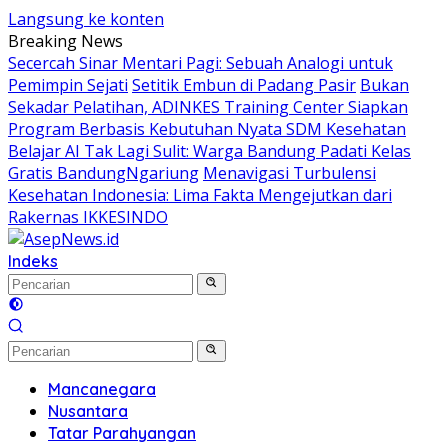
Langsung ke konten
Breaking News
Secercah Sinar Mentari Pagi: Sebuah Analogi untuk
Pemimpin Sejati
Setitik Embun di Padang Pasir
Bukan
Sekadar Pelatihan, ADINKES Training Center Siapkan
Program Berbasis Kebutuhan Nyata SDM Kesehatan
Belajar AI Tak Lagi Sulit: Warga Bandung Padati Kelas
Gratis BandungNgariung
Menavigasi Turbulensi
Kesehatan Indonesia: Lima Fakta Mengejutkan dari
Rakernas IKKESINDO
Indeks
Mancanegara
Nusantara
Tatar Parahyangan