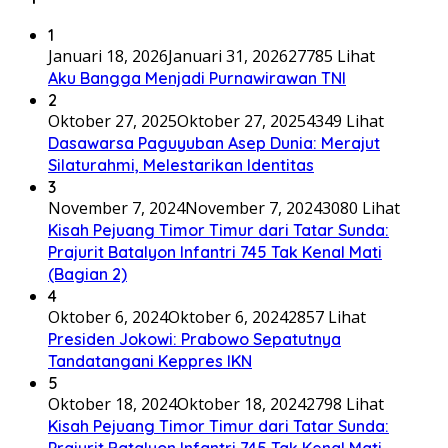
1
Januari 18, 2026
Januari 31, 2026
27785 Lihat
Aku Bangga Menjadi Purnawirawan TNI
2
Oktober 27, 2025
Oktober 27, 2025
4349 Lihat
Dasawarsa Paguyuban Asep Dunia: Merajut
Silaturahmi, Melestarikan Identitas
3
November 7, 2024
November 7, 2024
3080 Lihat
Kisah Pejuang Timor Timur dari Tatar Sunda:
Prajurit Batalyon Infantri 745 Tak Kenal Mati
(Bagian 2)
4
Oktober 6, 2024
Oktober 6, 2024
2857 Lihat
Presiden Jokowi: Prabowo Sepatutnya
Tandatangani Keppres IKN
5
Oktober 18, 2024
Oktober 18, 2024
2798 Lihat
Kisah Pejuang Timor Timur dari Tatar Sunda:
Prajurit Batalyon Infantri 745 Tak Kenal Mati