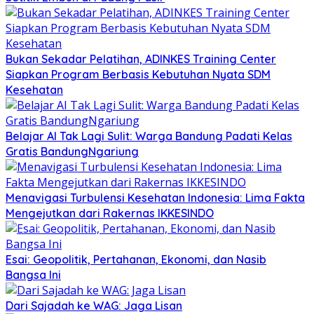
Bukan Sekadar Pelatihan, ADINKES Training Center
Siapkan Program Berbasis Kebutuhan Nyata SDM
Kesehatan
Belajar AI Tak Lagi Sulit: Warga Bandung Padati Kelas
Gratis BandungNgariung
Menavigasi Turbulensi Kesehatan Indonesia: Lima Fakta
Mengejutkan dari Rakernas IKKESINDO
Esai: Geopolitik, Pertahanan, Ekonomi, dan Nasib
Bangsa Ini
Dari Sajadah ke WAG: Jaga Lisan